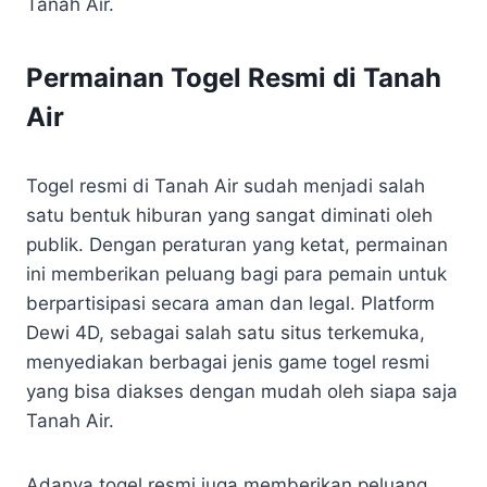
Tanah Air.
Permainan Togel Resmi di Tanah
Air
Togel resmi di Tanah Air sudah menjadi salah
satu bentuk hiburan yang sangat diminati oleh
publik. Dengan peraturan yang ketat, permainan
ini memberikan peluang bagi para pemain untuk
berpartisipasi secara aman dan legal. Platform
Dewi 4D, sebagai salah satu situs terkemuka,
menyediakan berbagai jenis game togel resmi
yang bisa diakses dengan mudah oleh siapa saja
Tanah Air.
Adanya togel resmi juga memberikan peluang