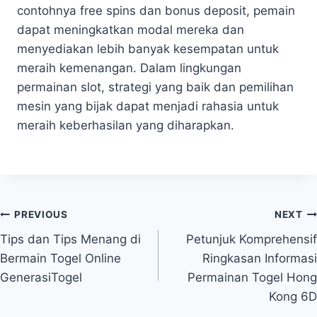
contohnya free spins dan bonus deposit, pemain
dapat meningkatkan modal mereka dan
menyediakan lebih banyak kesempatan untuk
meraih kemenangan. Dalam lingkungan
permainan slot, strategi yang baik dan pemilihan
mesin yang bijak dapat menjadi rahasia untuk
meraih keberhasilan yang diharapkan.
Post
PREVIOUS
NEXT
Tips dan Tips Menang di
Petunjuk Komprehensif
navigation
Bermain Togel Online
Ringkasan Informasi
GenerasiTogel
Permainan Togel Hong
Kong 6D