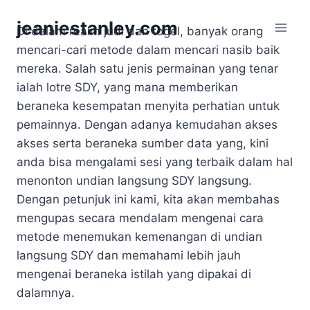
Skip
jeaniestanley.com
to
Di dalam realm judi dan togel, banyak orang
content
mencari-cari metode dalam mencari nasib baik
mereka. Salah satu jenis permainan yang tenar
ialah lotre SDY, yang mana memberikan
beraneka kesempatan menyita perhatian untuk
pemainnya. Dengan adanya kemudahan akses
akses serta beraneka sumber data yang, kini
anda bisa mengalami sesi yang terbaik dalam hal
menonton undian langsung SDY langsung.
Dengan petunjuk ini kami, kita akan membahas
mengupas secara mendalam mengenai cara
metode menemukan kemenangan di undian
langsung SDY dan memahami lebih jauh
mengenai beraneka istilah yang dipakai di
dalamnya.