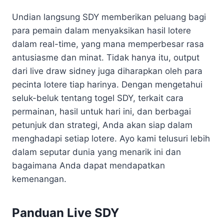
Undian langsung SDY memberikan peluang bagi
para pemain dalam menyaksikan hasil lotere
dalam real-time, yang mana memperbesar rasa
antusiasme dan minat. Tidak hanya itu, output
dari live draw sidney juga diharapkan oleh para
pecinta lotere tiap harinya. Dengan mengetahui
seluk-beluk tentang togel SDY, terkait cara
permainan, hasil untuk hari ini, dan berbagai
petunjuk dan strategi, Anda akan siap dalam
menghadapi setiap lotere. Ayo kami telusuri lebih
dalam seputar dunia yang menarik ini dan
bagaimana Anda dapat mendapatkan
kemenangan.
Panduan Live SDY