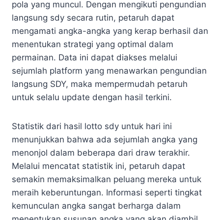
pola yang muncul. Dengan mengikuti pengundian
langsung sdy secara rutin, petaruh dapat
mengamati angka-angka yang kerap berhasil dan
menentukan strategi yang optimal dalam
permainan. Data ini dapat diakses melalui
sejumlah platform yang menawarkan pengundian
langsung SDY, maka mempermudah petaruh
untuk selalu update dengan hasil terkini.
Statistik dari hasil lotto sdy untuk hari ini
menunjukkan bahwa ada sejumlah angka yang
menonjol dalam beberapa dari draw terakhir.
Melalui mencatat statistik ini, petaruh dapat
semakin memaksimalkan peluang mereka untuk
meraih keberuntungan. Informasi seperti tingkat
kemunculan angka sangat berharga dalam
menentukan susunan angka yang akan diambil