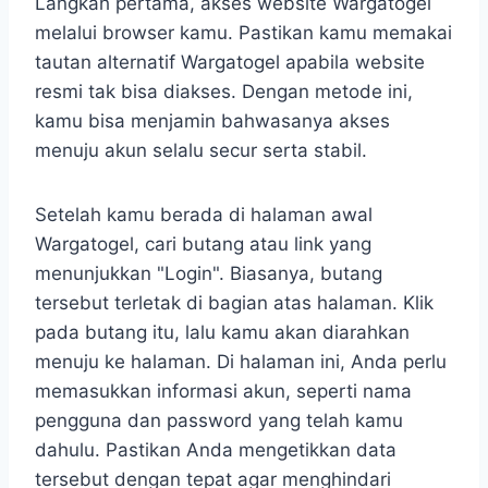
Langkah pertama, akses website Wargatogel
melalui browser kamu. Pastikan kamu memakai
tautan alternatif Wargatogel apabila website
resmi tak bisa diakses. Dengan metode ini,
kamu bisa menjamin bahwasanya akses
menuju akun selalu secur serta stabil.
Setelah kamu berada di halaman awal
Wargatogel, cari butang atau link yang
menunjukkan "Login". Biasanya, butang
tersebut terletak di bagian atas halaman. Klik
pada butang itu, lalu kamu akan diarahkan
menuju ke halaman. Di halaman ini, Anda perlu
memasukkan informasi akun, seperti nama
pengguna dan password yang telah kamu
dahulu. Pastikan Anda mengetikkan data
tersebut dengan tepat agar menghindari