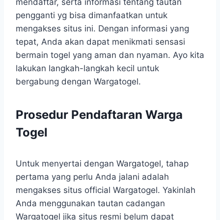
mendaftar, serta informasi tentang tautan
pengganti yg bisa dimanfaatkan untuk
mengakses situs ini. Dengan informasi yang
tepat, Anda akan dapat menikmati sensasi
bermain togel yang aman dan nyaman. Ayo kita
lakukan langkah-langkah kecil untuk
bergabung dengan Wargatogel.
Prosedur Pendaftaran Warga
Togel
Untuk menyertai dengan Wargatogel, tahap
pertama yang perlu Anda jalani adalah
mengakses situs official Wargatogel. Yakinlah
Anda menggunakan tautan cadangan
Wargatogel jika situs resmi belum dapat