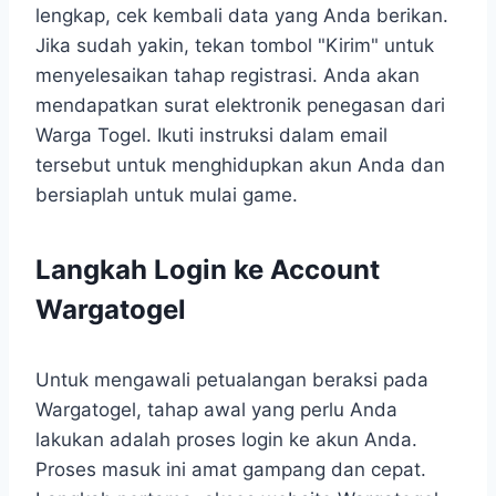
lengkap, cek kembali data yang Anda berikan.
Jika sudah yakin, tekan tombol "Kirim" untuk
menyelesaikan tahap registrasi. Anda akan
mendapatkan surat elektronik penegasan dari
Warga Togel. Ikuti instruksi dalam email
tersebut untuk menghidupkan akun Anda dan
bersiaplah untuk mulai game.
Langkah Login ke Account
Wargatogel
Untuk mengawali petualangan beraksi pada
Wargatogel, tahap awal yang perlu Anda
lakukan adalah proses login ke akun Anda.
Proses masuk ini amat gampang dan cepat.