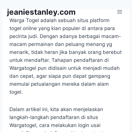
Skip
jeaniestanley.com
to
content
Warga Togel adalah sebuah situs platform
togel online yang kian populer di antara para
pecinta judi. Dengan adanya berbagai macam-
macam permainan dan peluang menang yg
menarik, tidak heran jika banyak orang berebut
untuk mendaftar. Tahapan pendaftaran di
Wargatogel pun didisain untuk menjadi mudah
dan cepat, agar siapa pun dapat gampang
memulai petualangan mereka dalam alam
togel.
Dalam artikel ini, kita akan menjelaskan
langkah-langkah pendaftaran di situs
Wargatogel, cara melakukan login usai