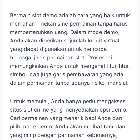
Bermain slot demo adalah cara yang baik untuk
memahami mekanisme permainan tanpa harus
mempertaruhkan uang. Dalam mode demo,
Anda akan diberikan sejumlah kredit virtual
yang dapat digunakan untuk mencoba
berbagai jenis permainan slot. Proses ini
memungkinkan Anda untuk mengenal fitur-fitur,
simbol, dan juga garis pembayaran yang ada
dalam permainan tanpa adanya risiko finansial.
Untuk memulai, Anda hanya perlu mengakses
situs slot online yang menyediakan opsi demo.
Cari permainan yang menarik bagi Anda dan
pilih mode demo. Anda akan melihat tampilan
yang mirip dengan permainan sebenarnya,