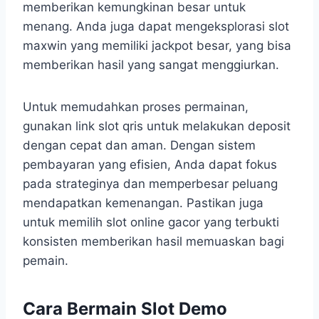
memberikan kemungkinan besar untuk
menang. Anda juga dapat mengeksplorasi slot
maxwin yang memiliki jackpot besar, yang bisa
memberikan hasil yang sangat menggiurkan.
Untuk memudahkan proses permainan,
gunakan link slot qris untuk melakukan deposit
dengan cepat dan aman. Dengan sistem
pembayaran yang efisien, Anda dapat fokus
pada strateginya dan memperbesar peluang
mendapatkan kemenangan. Pastikan juga
untuk memilih slot online gacor yang terbukti
konsisten memberikan hasil memuaskan bagi
pemain.
Cara Bermain Slot Demo