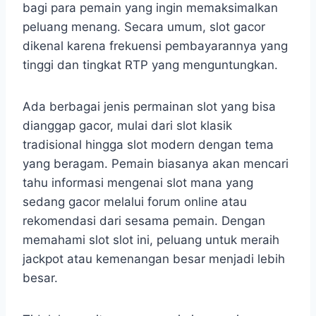
bagi para pemain yang ingin memaksimalkan
peluang menang. Secara umum, slot gacor
dikenal karena frekuensi pembayarannya yang
tinggi dan tingkat RTP yang menguntungkan.
Ada berbagai jenis permainan slot yang bisa
dianggap gacor, mulai dari slot klasik
tradisional hingga slot modern dengan tema
yang beragam. Pemain biasanya akan mencari
tahu informasi mengenai slot mana yang
sedang gacor melalui forum online atau
rekomendasi dari sesama pemain. Dengan
memahami slot slot ini, peluang untuk meraih
jackpot atau kemenangan besar menjadi lebih
besar.