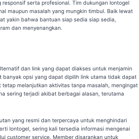
 responsif serta profesional. Tim dukungan Iontogel
hal maupun masalah yang mungkin timbul. Baik lewat
at yakin bahwa bantuan siap sedia siap sedia,
tram dan menyenangkan.
lternatif dan link yang dapat diakses untuk menjamin
banyak opsi yang dapat dipilih link utama tidak dapat
 tetap melanjutkan aktivitas tanpa masalah, mengingat
sering terjadi akibat berbagai alasan, terutama
tautan yang resmi dan terpercaya untuk menghindari
erti Iontogel, sering kali tersedia informasi mengenai
lalui customer service. Member disarankan untuk