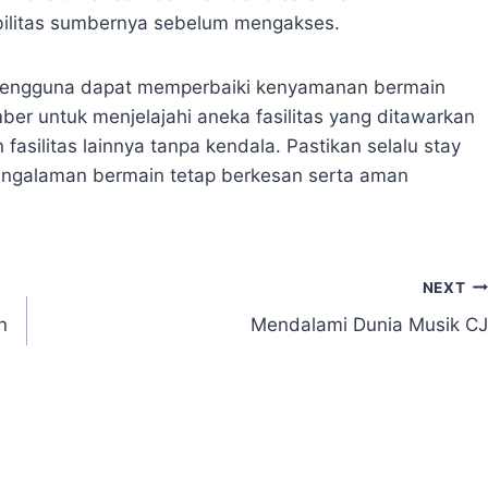
ibilitas sumbernya sebelum mengakses.
l, pengguna dapat memperbaiki kenyamanan bermain
er untuk menjelajahi aneka fasilitas yang ditawarkan
 fasilitas lainnya tanpa kendala. Pastikan selalu stay
engalaman bermain tetap berkesan serta aman
NEXT
n
Mendalami Dunia Musik CJ