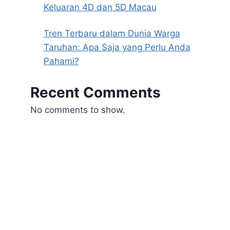
Keluaran 4D dan 5D Macau
Tren Terbaru dalam Dunia Warga
Taruhan: Apa Saja yang Perlu Anda
Pahami?
Recent Comments
No comments to show.