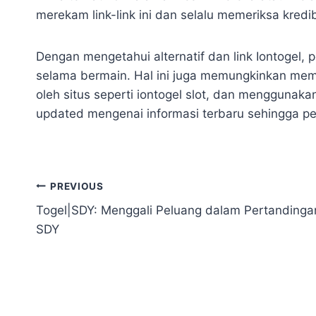
merekam link-link ini dan selalu memeriksa kred
Dengan mengetahui alternatif dan link Iontoge
selama bermain. Hal ini juga memungkinkan memb
oleh situs seperti iontogel slot, dan menggunakan
updated mengenai informasi terbaru sehingga p
Post
PREVIOUS
Togel|SDY: Menggali Peluang dalam Pertandinga
navigation
SDY