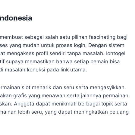
Indonesia
 membuat sebagai salah satu pilihan fascinating bagi
roses yang mudah untuk proses login. Dengan sistem
pat mengakses profil sendiri tanpa masalah. Iontogel
tif supaya memastikan bahwa setiap pemain bisa
di masalah koneksi pada link utama.
rmainan slot menarik dan seru serta mengasyikkan.
akan grafis yang menawan serta jalannya permainan
an. Anggota dapat menikmati berbagai topik serta
ainan lebih seru, yang dapat meningkatkan peluang