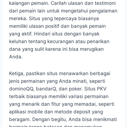
kalangan pemain. Carilah ulasan dan testimoni
dari pemain lain untuk mengetahui pengalaman
mereka. Situs yang tepercaya biasanya
memiliki ulasan positif dan banyak pemain
yang aktif. Hindari situs dengan banyak
keluhan tentang kecurangan atau penarikan
dana yang sulit karena ini bisa merugikan
Anda.
Ketiga, pastikan situs menawarkan berbagai
jenis permainan yang Anda minati, seperti
dominoQQ, bandarQ, dan poker. Situs PKV
terbaik biasanya memiliki variasi permainan
yang menarik dan fitur yang memadai, seperti
aplikasi mobile dan metode deposit yang
beragam. Dengan begitu, Anda bisa menikmati