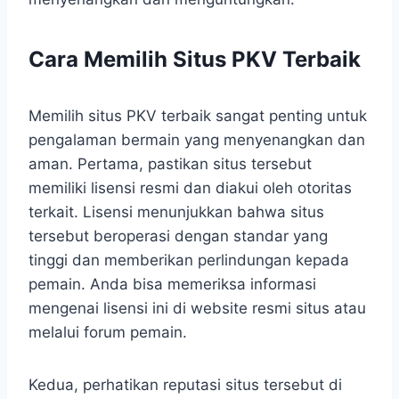
Cara Memilih Situs PKV Terbaik
Memilih situs PKV terbaik sangat penting untuk
pengalaman bermain yang menyenangkan dan
aman. Pertama, pastikan situs tersebut
memiliki lisensi resmi dan diakui oleh otoritas
terkait. Lisensi menunjukkan bahwa situs
tersebut beroperasi dengan standar yang
tinggi dan memberikan perlindungan kepada
pemain. Anda bisa memeriksa informasi
mengenai lisensi ini di website resmi situs atau
melalui forum pemain.
Kedua, perhatikan reputasi situs tersebut di