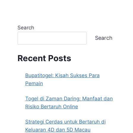
Search
Search
Recent Posts
Bupatitogel: Kisah Sukses Para
Pemain
Togel di Zaman Daring: Manfaat dan
Risiko Bertaruh Online
Strategi Cerdas untuk Bertaruh di
Keluaran 4D dan 5D Macau