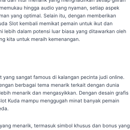
 memukau hingga audio yang nyaman, setiap aspek
an yang optimal. Selain itu, dengan memberikan
da Slot kembali memikat pemain untuk ikut dan
hi lebih dalam potensi luar biasa yang ditawarkan oleh
ng kita untuk meraih kemenangan.
 yang sangat famous di kalangan pecinta judi online.
engan berbagai tema menarik terkait dengan dunia
ebih menarik dan mengasyikkan. Dengan desain grafis
 Slot Kuda mampu menggugah minat banyak pemain
eda.
 yang menarik, termasuk simbol khusus dan bonus yang