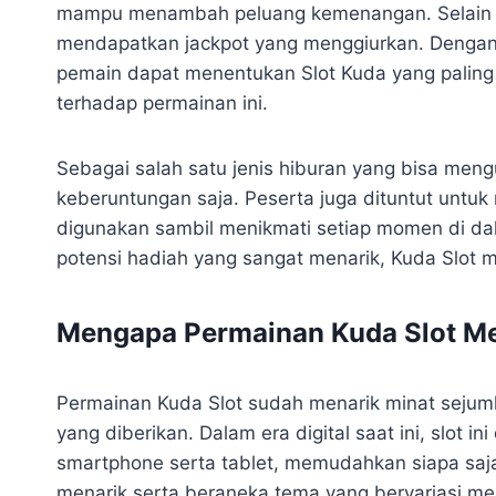
mampu menambah peluang kemenangan. Selain i
mendapatkan jackpot yang menggiurkan. Dengan s
pemain dapat menentukan Slot Kuda yang paling
terhadap permainan ini.
Sebagai salah satu jenis hiburan yang bisa men
keberuntungan saja. Peserta juga dituntut untuk
digunakan sambil menikmati setiap momen di d
potensi hadiah yang sangat menarik, Kuda Slot ma
Mengapa Permainan Kuda Slot Me
Permainan Kuda Slot sudah menarik minat seju
yang diberikan. Dalam era digital saat ini, slot 
smartphone serta tablet, memudahkan siapa saja a
menarik serta beraneka tema yang bervariasi men