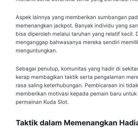
Aspek lainnya yang memberikan sumbangan pada
memenangkan jackpot. Banyak individu yang sang
bisa diperoleh melalui taruhan yang relatif kecil. 
menganggap bahwasanya mereka sendiri memiliki
menguntungkan.
Sebagai penutup, komunitas yang hadir di sekit
kerap membagikan taktik serta pengalaman mere
rasa saling keterhubungan. Pembicaraan ini tida
memberikan motivasi kepada pemain baru untuk
permainan Kuda Slot.
Taktik dalam Memenangkan Hadi