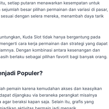
tu, setiap putaran menawarkan kesempatan untuk
ejumlah besar pilihan permainan dan variasi di pasar,
 sesuai dengan selera mereka, menambah daya tarik
guntungkan, Kuda Slot tidak hanya bergantung pada
 mengerti cara kerja permainan dan strategi yang dapat
alamnya. Dengan kombinasi antara kesenangan dan
sih berlaku sebagai pilihan favorit bagi banyak orang.
njadi Populer?
mlah pemain karena kemudahan akses dan keasyikan
ini dapat dijangkau via beraneka perangkat misalnya
gar beraksi kapan saja. Selain itu, grafis yang
jadikan aktivitas bermain jadi menarik.