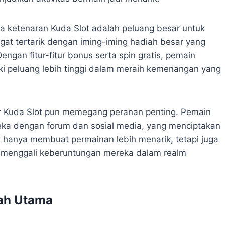
 ketenaran Kuda Slot adalah peluang besar untuk
at tertarik dengan iming-iming hadiah besar yang
Dengan fitur-fitur bonus serta spin gratis, pemain
 peluang lebih tinggi dalam meraih kemenangan yang
ar Kuda Slot pun memegang peranan penting. Pemain
ka dengan forum dan sosial media, yang menciptakan
k hanya membuat permainan lebih menarik, tetapi juga
 menggali keberuntungan mereka dalam realm
ah Utama