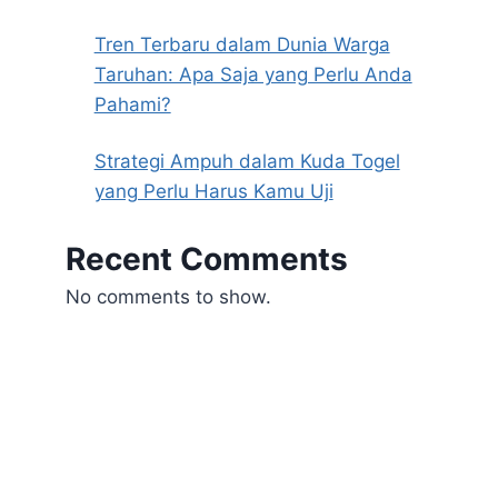
Tren Terbaru dalam Dunia Warga
Taruhan: Apa Saja yang Perlu Anda
Pahami?
Strategi Ampuh dalam Kuda Togel
yang Perlu Harus Kamu Uji
Recent Comments
No comments to show.