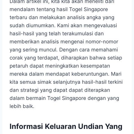
Dalam artikel ini, kita kita akan meneliti dari
mendalam tentang hasil Togel Singapore
terbaru dan melakukan analisis angka yang
sudah diumumkan. Kami akan mengevaluasi
hasil-hasil yang telah terakumulasi dan
memberikan analisis mengenai nomor-nomor
yang sering muncul. Dengan cara memahami
corak yang terdapat, diharapkan bahwa setiap
petaruh dapat meningkatkan kesempatan
mereka dalam mendapat keberuntungan. Mari
kita semua simak selanjutnya hasil-hasil terkini
dan strategi yang dapat dapat diterapkan
dalam bermain Togel Singapore dengan yang
lebih baik.
Informasi Keluaran Undian Yang