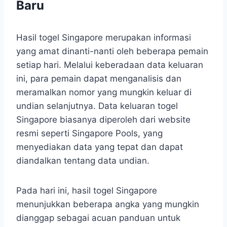
Baru
Hasil togel Singapore merupakan informasi
yang amat dinanti-nanti oleh beberapa pemain
setiap hari. Melalui keberadaan data keluaran
ini, para pemain dapat menganalisis dan
meramalkan nomor yang mungkin keluar di
undian selanjutnya. Data keluaran togel
Singapore biasanya diperoleh dari website
resmi seperti Singapore Pools, yang
menyediakan data yang tepat dan dapat
diandalkan tentang data undian.
Pada hari ini, hasil togel Singapore
menunjukkan beberapa angka yang mungkin
dianggap sebagai acuan panduan untuk