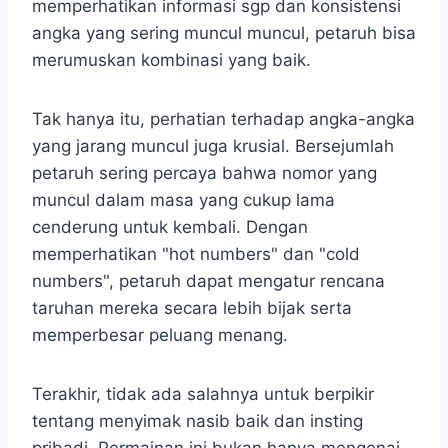
memperhatikan informasi sgp dan konsistensi
angka yang sering muncul muncul, petaruh bisa
merumuskan kombinasi yang baik.
Tak hanya itu, perhatian terhadap angka-angka
yang jarang muncul juga krusial. Bersejumlah
petaruh sering percaya bahwa nomor yang
muncul dalam masa yang cukup lama
cenderung untuk kembali. Dengan
memperhatikan "hot numbers" dan "cold
numbers", petaruh dapat mengatur rencana
taruhan mereka secara lebih bijak serta
memperbesar peluang menang.
Terakhir, tidak ada salahnya untuk berpikir
tentang menyimak nasib baik dan insting