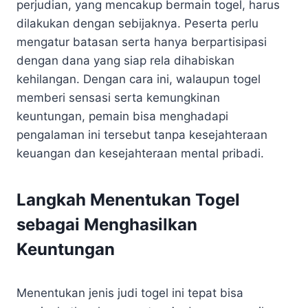
perjudian, yang mencakup bermain togel, harus
dilakukan dengan sebijaknya. Peserta perlu
mengatur batasan serta hanya berpartisipasi
dengan dana yang siap rela dihabiskan
kehilangan. Dengan cara ini, walaupun togel
memberi sensasi serta kemungkinan
keuntungan, pemain bisa menghadapi
pengalaman ini tersebut tanpa kesejahteraan
keuangan dan kesejahteraan mental pribadi.
Langkah Menentukan Togel
sebagai Menghasilkan
Keuntungan
Menentukan jenis judi togel ini tepat bisa