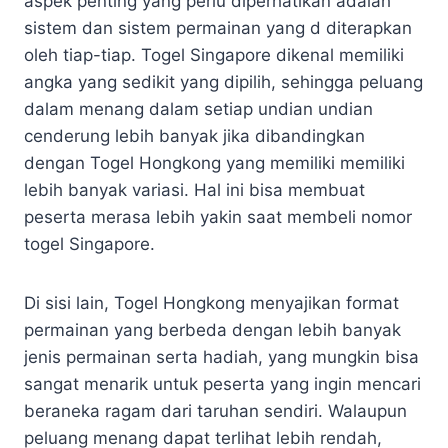
aspek penting yang perlu diperhatikan adalah
sistem dan sistem permainan yang d diterapkan
oleh tiap-tiap. Togel Singapore dikenal memiliki
angka yang sedikit yang dipilih, sehingga peluang
dalam menang dalam setiap undian undian
cenderung lebih banyak jika dibandingkan
dengan Togel Hongkong yang memiliki memiliki
lebih banyak variasi. Hal ini bisa membuat
peserta merasa lebih yakin saat membeli nomor
togel Singapore.
Di sisi lain, Togel Hongkong menyajikan format
permainan yang berbeda dengan lebih banyak
jenis permainan serta hadiah, yang mungkin bisa
sangat menarik untuk peserta yang ingin mencari
beraneka ragam dari taruhan sendiri. Walaupun
peluang menang dapat terlihat lebih rendah,