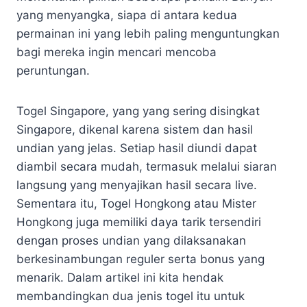
yang menyangka, siapa di antara kedua
permainan ini yang lebih paling menguntungkan
bagi mereka ingin mencari mencoba
peruntungan.
Togel Singapore, yang yang sering disingkat
Singapore, dikenal karena sistem dan hasil
undian yang jelas. Setiap hasil diundi dapat
diambil secara mudah, termasuk melalui siaran
langsung yang menyajikan hasil secara live.
Sementara itu, Togel Hongkong atau Mister
Hongkong juga memiliki daya tarik tersendiri
dengan proses undian yang dilaksanakan
berkesinambungan reguler serta bonus yang
menarik. Dalam artikel ini kita hendak
membandingkan dua jenis togel itu untuk