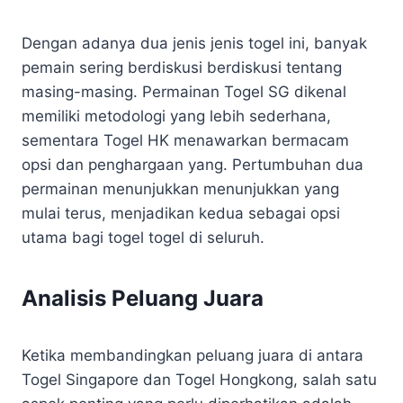
Dengan adanya dua jenis jenis togel ini, banyak
pemain sering berdiskusi berdiskusi tentang
masing-masing. Permainan Togel SG dikenal
memiliki metodologi yang lebih sederhana,
sementara Togel HK menawarkan bermacam
opsi dan penghargaan yang. Pertumbuhan dua
permainan menunjukkan menunjukkan yang
mulai terus, menjadikan kedua sebagai opsi
utama bagi togel togel di seluruh.
Analisis Peluang Juara
Ketika membandingkan peluang juara di antara
Togel Singapore dan Togel Hongkong, salah satu