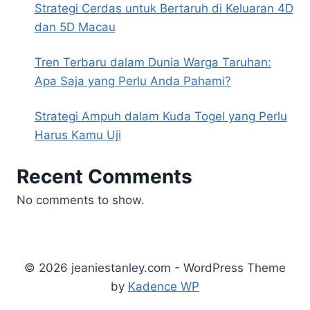
Strategi Cerdas untuk Bertaruh di Keluaran 4D
dan 5D Macau
Tren Terbaru dalam Dunia Warga Taruhan:
Apa Saja yang Perlu Anda Pahami?
Strategi Ampuh dalam Kuda Togel yang Perlu
Harus Kamu Uji
Recent Comments
No comments to show.
© 2026 jeaniestanley.com - WordPress Theme
by
Kadence WP