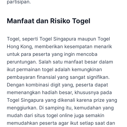
partisipan.
Manfaat dan Risiko Togel
Togel, seperti Togel Singapura maupun Togel
Hong Kong, memberikan kesempatan menarik
untuk para peserta yang ingin mencoba
peruntungan. Salah satu manfaat besar dalam
ikut permainan togel adalah kemungkinan
pembayaran finansial yang sangat signifikan.
Dengan kombinasi digit yang, peserta dapat
memenangkan hadiah besar, khususnya pada
Togel Singapura yang dikenali karena prize yang
menggiurkan. Di samping itu, kemudahan yang
mudah dari situs togel online juga semakin
memudahkan peserta agar ikut setiap saat dan