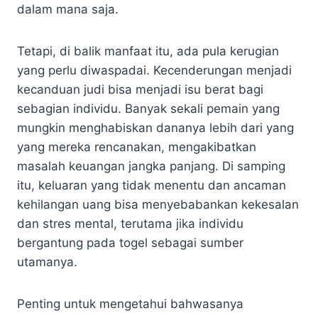
dalam mana saja.
Tetapi, di balik manfaat itu, ada pula kerugian
yang perlu diwaspadai. Kecenderungan menjadi
kecanduan judi bisa menjadi isu berat bagi
sebagian individu. Banyak sekali pemain yang
mungkin menghabiskan dananya lebih dari yang
yang mereka rencanakan, mengakibatkan
masalah keuangan jangka panjang. Di samping
itu, keluaran yang tidak menentu dan ancaman
kehilangan uang bisa menyebabankan kekesalan
dan stres mental, terutama jika individu
bergantung pada togel sebagai sumber
utamanya.
Penting untuk mengetahui bahwasanya