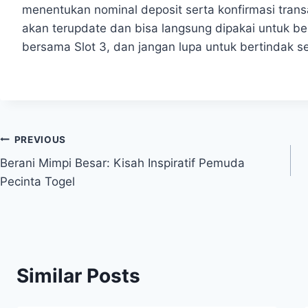
menentukan nominal deposit serta konfirmasi transa
akan terupdate dan bisa langsung dipakai untuk b
bersama Slot 3, dan jangan lupa untuk bertindak se
Post
PREVIOUS
Berani Mimpi Besar: Kisah Inspiratif Pemuda
navigation
Pecinta Togel
Similar Posts