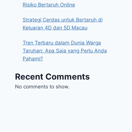
Risiko Bertaruh Online
Strategi Cerdas untuk Bertaruh di
Keluaran 4D dan 5D Macau
Tren Terbaru dalam Dunia Warga
Taruhan: Apa Saja yang Perlu Anda
Pahami?
Recent Comments
No comments to show.