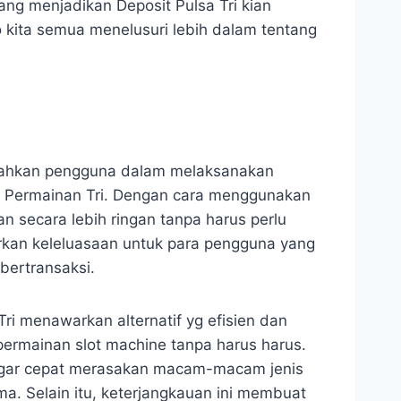
ang menjadikan Deposit Pulsa Tri kian
o kita semua menelusuri lebih dalam tentang
.
udahkan pengguna dalam melaksanakan
h Permainan Tri. Dengan cara menggunakan
n secara lebih ringan tanpa harus perlu
arkan keleluasaan untuk para pengguna yang
bertransaksi.
Tri menawarkan alternatif yg efisien dan
permainan slot machine tanpa harus harus.
gar cepat merasakan macam-macam jenis
a. Selain itu, keterjangkauan ini membuat