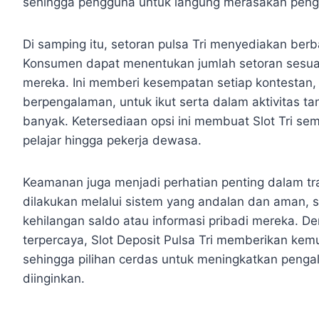
sehingga pengguna untuk langung merasakan pen
Di samping itu, setoran pulsa Tri menyediakan berba
Konsumen dapat menentukan jumlah setoran sesu
mereka. Ini memberi kesempatan setiap kontestan
berpengalaman, untuk ikut serta dalam aktivitas t
banyak. Ketersediaan opsi ini membuat Slot Tri sem
pelajar hingga pekerja dewasa.
Keamanan juga menjadi perhatian penting dalam tra
dilakukan melalui sistem yang andalan dan aman, 
kehilangan saldo atau informasi pribadi mereka. D
terpercaya, Slot Deposit Pulsa Tri memberikan ke
sehingga pilihan cerdas untuk meningkatkan peng
diinginkan.