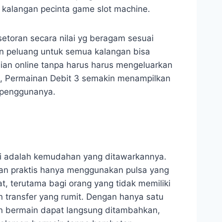
n kalangan pecinta game slot machine.
 setoran secara nilai yg beragam sesuai
n peluang untuk semua kalangan bisa
ian online tanpa harus harus mengeluarkan
gi, Permainan Debit 3 semakin menampilkan
 penggunanya.
Tri adalah kemudahan yang ditawarkannya.
an praktis hanya menggunakan pulsa yang
at, terutama bagi orang yang tidak memiliki
n transfer yang rumit. Dengan hanya satu
un bermain dapat langsung ditambahkan,