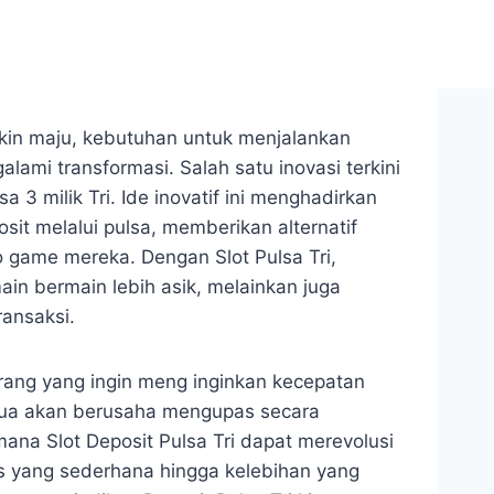
in maju, kebutuhan untuk menjalankan
alami transformasi. Salah satu inovasi terkini
 3 milik Tri. Ide inovatif ini menghadirkan
it melalui pulsa, memberikan alternatif
 game mereka. Dengan Slot Pulsa Tri,
n bermain lebih asik, melainkan juga
ansaksi.
orang yang ingin meng inginkan kecepatan
emua akan berusaha mengupas secara
mana Slot Deposit Pulsa Tri dapat merevolusi
s yang sederhana hingga kelebihan yang