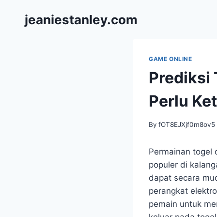
Skip
jeaniestanley.com
to
content
GAME ONLINE
Prediksi 
Perlu Ke
By
fOT8EJXjf0m8ov5
Permainan togel 
populer di kalan
dapat secara mu
perangkat elektr
pemain untuk me
keluar pada togel 