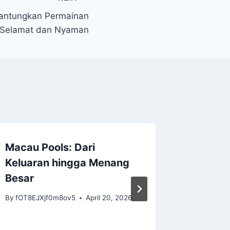
antungkan Permainan
 Selamat dan Nyaman
Macau Pools: Dari
Taruhan
Keluaran hingga Menang
Strateg
Besar
SBOBE
By
fOT8EJXjf0m8ov5
April 20, 2026
By
fOT8EJ