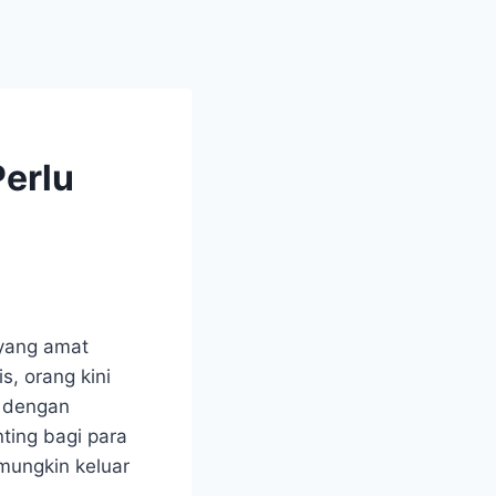
Perlu
 yang amat
, orang kini
 dengan
ting bagi para
mungkin keluar