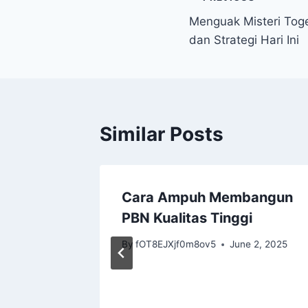
Post
Menguak Misteri Tog
navigation
dan Strategi Hari Ini
Similar Posts
an
Cara Ampuh Membangun
g di
PBN Kualitas Tinggi
By
fOT8EJXjf0m8ov5
June 2, 2025