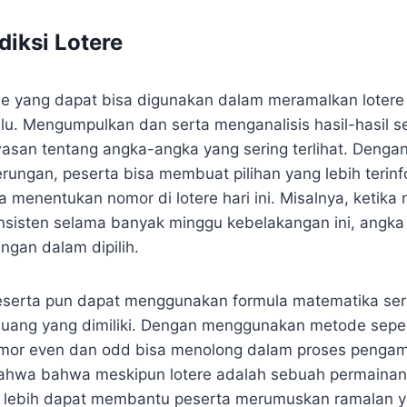
diksi Lotere
e yang dapat bisa digunakan dalam meramalkan lotere 
alu. Mengumpulkan dan serta menganalisis hasil-hasil 
san tentang angka-angka yang sering terlihat. Denga
rungan, peserta bisa membuat pilihan yang lebih terinf
ka menentukan nomor di lotere hari ini. Misalnya, ketika
sisten selama banyak minggu kebelakangan ini, angka 
ngan dalam dipilih.
peserta pun dapat menggunakan formula matematika sert
uang yang dimiliki. Dengan menggunakan metode sepert
omor even dan odd bisa menolong dalam proses pengam
bahwa bahwa meskipun lotere adalah sebuah permainan
 lebih dapat membantu peserta merumuskan ramalan ya