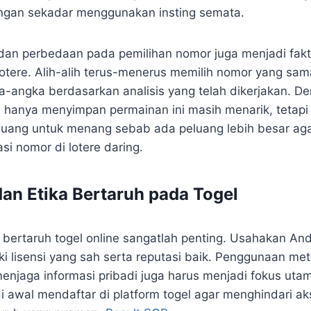
ngan sekadar menggunakan insting semata.
i dan perbedaan pada pemilihan nomor juga menjadi fak
lotere. Alih-alih terus-menerus memilih nomor yang sam
angka berdasarkan analisis yang telah dikerjakan. Den
 hanya menyimpan permainan ini masih menarik, tetapi
luang untuk menang sebab ada peluang lebih besar ag
i nomor di lotere daring.
n Etika Bertaruh pada Togel
bertaruh togel online sangatlah penting. Usahakan A
iki lisensi yang sah serta reputasi baik. Penggunaan 
njaga informasi pribadi juga harus menjadi fokus utam
i awal mendaftar di platform togel agar menghindari ak