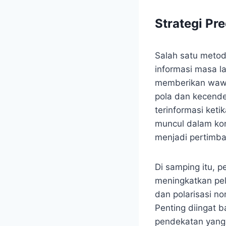
Strategi Pre
Salah satu metod
informasi masa l
memberikan wawa
pola dan kecende
terinformasi keti
muncul dalam kon
menjadi pertimba
Di samping itu, 
meningkatkan pel
dan polarisasi n
Penting diingat 
pendekatan yang