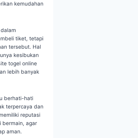
berikan kemudahan
 dalam
beli tiket, tetapi
an tersebut. Hal
punya kesibukan
ite togel online
an lebih banyak
 berhati-hati
ak terpercaya dan
memiliki reputasi
i bermain, agar
ap aman.