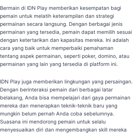
Bermain di IDN Play memberikan kesempatan bagi
pemain untuk melatih keterampilan dan strategi
permainan secara langsung. Dengan berbagai jenis
permainan yang tersedia, pemain dapat memilih sesuai
dengan ketertarikan dan kapasitas mereka. Ini adalah
cara yang baik untuk memperbaiki pemahaman
tentang aspek permainan, seperti poker, domino, atau
permainan yang lain yang tersedia di platform ini.
IDN Play juga memberikan lingkungan yang persaingan.
Dengan berinteraksi pemain dari berbagai latar
belakang, Anda bisa mempelajari dari gaya permainan
mereka dan menerapkan teknik-teknik baru yang
mungkin belum pernah Anda coba sebelumnya.
Suasana ini mendorong pemain untuk selalu
menyesuaikan diri dan mengembangkan skill mereka