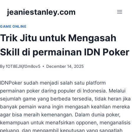
Skip
jeaniestanley.com
to
content
GAME ONLINE
Trik Jitu untuk Mengasah
Skill di permainan IDN Poker
By
fOT8EJXjf0m8ov5
December 14, 2025
IDNPoker sudah menjadi salah satu platform
permainan poker daring populer di Indonesia. Melalui
sejumlah game yang berbeda tersedia, tidak heran jika
banyak pemain wana ingin mengasah keahlian mereka
agar bisa meraih kemenangan. Dalam dunia poker,
kemampuan untuk menafsirkan opponen, menganalisis
peluang, dan mengambil keputusan yang sangatlah