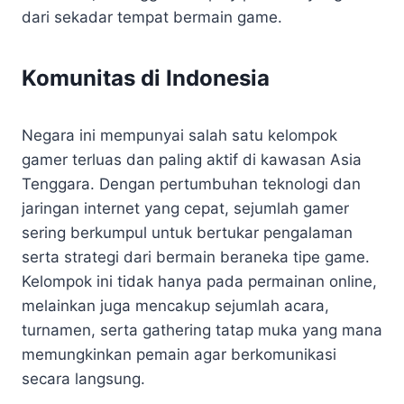
dari sekadar tempat bermain game.
Komunitas di Indonesia
Negara ini mempunyai salah satu kelompok
gamer terluas dan paling aktif di kawasan Asia
Tenggara. Dengan pertumbuhan teknologi dan
jaringan internet yang cepat, sejumlah gamer
sering berkumpul untuk bertukar pengalaman
serta strategi dari bermain beraneka tipe game.
Kelompok ini tidak hanya pada permainan online,
melainkan juga mencakup sejumlah acara,
turnamen, serta gathering tatap muka yang mana
memungkinkan pemain agar berkomunikasi
secara langsung.