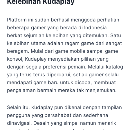
Kelebihan Kudaplay
Platform ini sudah berhasil menggoda perhatian
beberapa gamer yang berada di Indonesia
berkat sejumlah kelebihan yang ditemukan. Satu
kelebihan utama adalah ragam game dari sangat
beragam. Mulai dari game mobile sampai game
konsol, Kudaplay menyediakan pilihan yang
dengan segala preferensi pemain. Melalui katalog
yang terus terus diperbarui, setiap gamer selalu
mendapati game baru untuk dicoba, membuat
pengalaman bermain mereka tak menjemukan.
Selain itu, Kudaplay pun dikenal dengan tampilan
pengguna yang bersahabat dan sederhana
dinavigasi. Desain yang simpel namun menarik