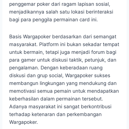
penggemar poker dari ragam lapisan sosial,
menjadikannya salah satu lokasi berinteraksi
bagi para penggila permainan card ini.
Basis Wargapoker berdasarkan dari semangat
masyarakat. Platform ini bukan sekadar tempat
untuk bermain, tetapi juga menjadi forum bagi
para gamer untuk diskusi taktik, petunjuk, dan
pengalaman. Dengan keberadaan ruang
diskusi dan grup social, Wargapoker sukses
membangun lingkungan yang mendukung dan
memotivasi semua pemain untuk mendapatkan
keberhasilan dalam permainan tersebut.
Adanya masyarakat ini sangat berkontribusi
terhadap ketenaran dan perkembangan
Wargapoker.