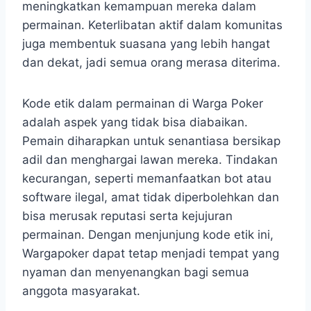
meningkatkan kemampuan mereka dalam
permainan. Keterlibatan aktif dalam komunitas
juga membentuk suasana yang lebih hangat
dan dekat, jadi semua orang merasa diterima.
Kode etik dalam permainan di Warga Poker
adalah aspek yang tidak bisa diabaikan.
Pemain diharapkan untuk senantiasa bersikap
adil dan menghargai lawan mereka. Tindakan
kecurangan, seperti memanfaatkan bot atau
software ilegal, amat tidak diperbolehkan dan
bisa merusak reputasi serta kejujuran
permainan. Dengan menjunjung kode etik ini,
Wargapoker dapat tetap menjadi tempat yang
nyaman dan menyenangkan bagi semua
anggota masyarakat.