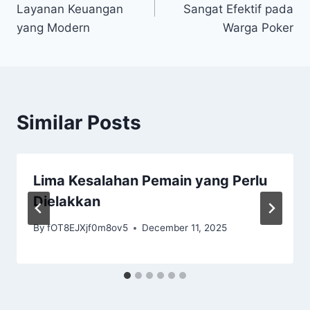
Layanan Keuangan
Sangat Efektif pada
yang Modern
Warga Poker
Similar Posts
Lima Kesalahan Pemain yang Perlu
Dielakkan
By
fOT8EJXjf0m8ov5
December 11, 2025