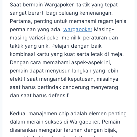
Saat bermain Wargapoker, taktik yang tepat
sangat berarti bagi peluang kemenangan.
Pertama, penting untuk memahami ragam jenis
permainan yang ada.
wargapoker
Masing-
masing variasi poker memiliki peraturan dan
taktik yang unik. Pelajari dengan baik
kombinasi kartu yang kuat serta letak di meja.
Dengan cara memahami aspek-aspek ini,
pemain dapat menyusun langkah yang lebih
efektif saat mengambil keputusan, misalnya
saat harus bertindak cenderung menyerang
dan saat harus defensif.
Kedua, manajemen chip adalah elemen penting
dalam meraih sukses di Wargapoker. Pemain
disarankan mengatur taruhan dengan bijak,