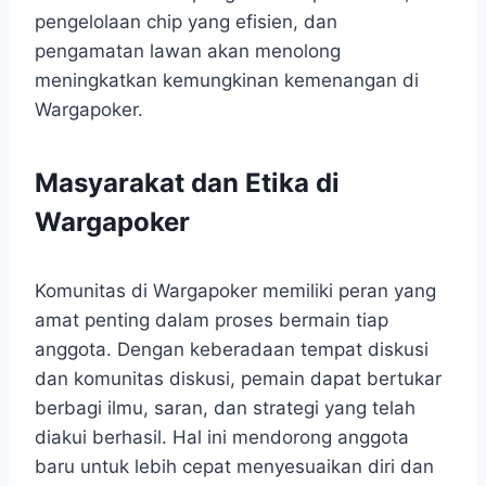
pengelolaan chip yang efisien, dan
pengamatan lawan akan menolong
meningkatkan kemungkinan kemenangan di
Wargapoker.
Masyarakat dan Etika di
Wargapoker
Komunitas di Wargapoker memiliki peran yang
amat penting dalam proses bermain tiap
anggota. Dengan keberadaan tempat diskusi
dan komunitas diskusi, pemain dapat bertukar
berbagi ilmu, saran, dan strategi yang telah
diakui berhasil. Hal ini mendorong anggota
baru untuk lebih cepat menyesuaikan diri dan