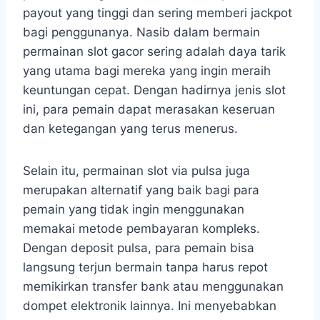
payout yang tinggi dan sering memberi jackpot
bagi penggunanya. Nasib dalam bermain
permainan slot gacor sering adalah daya tarik
yang utama bagi mereka yang ingin meraih
keuntungan cepat. Dengan hadirnya jenis slot
ini, para pemain dapat merasakan keseruan
dan ketegangan yang terus menerus.
Selain itu, permainan slot via pulsa juga
merupakan alternatif yang baik bagi para
pemain yang tidak ingin menggunakan
memakai metode pembayaran kompleks.
Dengan deposit pulsa, para pemain bisa
langsung terjun bermain tanpa harus repot
memikirkan transfer bank atau menggunakan
dompet elektronik lainnya. Ini menyebabkan