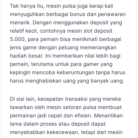
Tak hanya itu, mesin pulsa juga kerap kali
menyuguhkan berbagai bonus dan penawaran
menarik. Dengan menggunakan deposit yang
relatif kecil, contohnya mesin slot deposit
5.000, para pemain bisa menikmati berbagai
jenis game dengan peluang memenangkan
hadiah besar. Ini memberikan nilai lebih bagi
pemain, terutama untuk para gamer yang
kepingin mencoba keberuntungan tanpa harus
harus menghabiskan uang yang banyak uang.
Di sisi lain, kecepatan transaksi yang mereka
tawarkan oleh mesin setoran pulsa membuat
permainan jadi cepat dan efisien. Menantikan
lama dalam proses atau deposit dapat
menyebabkan kekecewaan, tetapi dari mesin