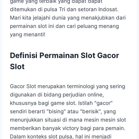
game yang terbaik yang dapat dapat
ditemukan di pulsa Tri dan setoran Indosat.
Mari kita jelajahi dunia yang menakjubkan dari
permainan slot ini dan cari peluang menang
yang menanti!
Definisi Permainan Slot Gacor
Slot
Gacor Slot merupakan terminologi yang sering
digunakan di bidang perjudian online,
khususnya bagi game slot. Istilah "gacor"
sendiri berarti "bising" atau "berisik", yang
menunjukkan situasi di mana mesin mesin slot
memberikan banyak victory bagi para pemain.
Dalam konteks slot pulsa, hal ini menjadi