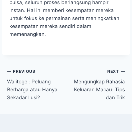
pulsa, seluruh proses berlangsung hampir
instan. Hal ini memberi kesempatan mereka
untuk fokus ke permainan serta meningkatkan
kesempatan mereka sendiri dalam
memenangkan.
Post
PREVIOUS
NEXT
Walitogel: Peluang
Mengungkap Rahasia
navigation
Berharga atau Hanya
Keluaran Macau: Tips
Sekadar Ilusi?
dan Trik