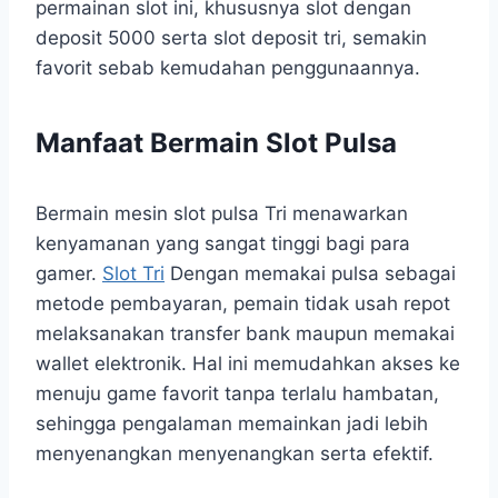
permainan slot ini, khususnya slot dengan
deposit 5000 serta slot deposit tri, semakin
favorit sebab kemudahan penggunaannya.
Manfaat Bermain Slot Pulsa
Bermain mesin slot pulsa Tri menawarkan
kenyamanan yang sangat tinggi bagi para
gamer.
Slot Tri
Dengan memakai pulsa sebagai
metode pembayaran, pemain tidak usah repot
melaksanakan transfer bank maupun memakai
wallet elektronik. Hal ini memudahkan akses ke
menuju game favorit tanpa terlalu hambatan,
sehingga pengalaman memainkan jadi lebih
menyenangkan menyenangkan serta efektif.