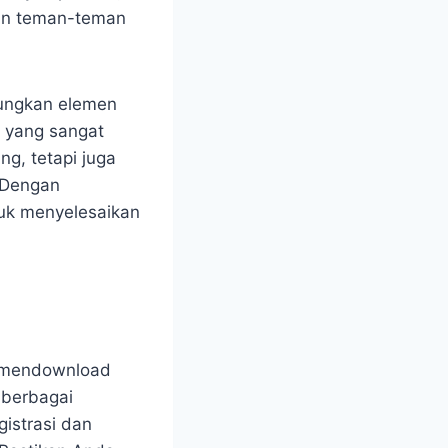
an teman-teman
bungkan elemen
s yang sangat
g, tetapi juga
 Dengan
tuk menyelesaikan
ah mendownload
i berbagai
istrasi dan