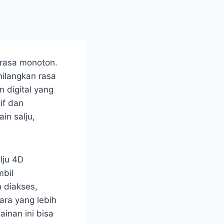
erasa monoton.
ilangkan rasa
n digital yang
if dan
in salju,
lju 4D
mbil
 diakses,
ara yang lebih
ainan ini bisa