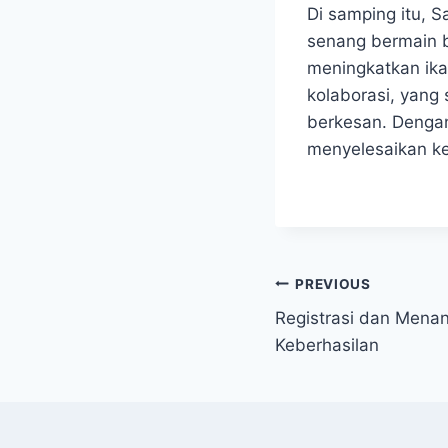
Di samping itu, S
senang bermain 
meningkatkan ikat
kolaborasi, yan
berkesan. Dengan 
menyelesaikan k
Post
PREVIOUS
Registrasi dan Menan
navigation
Keberhasilan