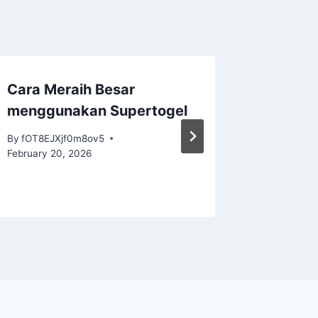
Cara Meraih Besar
IDN Pla
menggunakan Supertogel
Baik ba
Permai
By
fOT8EJXjf0m8ov5
February 20, 2026
By
fOT8EJ
January 5,