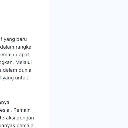
if yang baru
 dalam rangka
pemain dapat
ngkan. Melalui
e dalam dunia
f yang untuk
anya
esial. Pemain
nteraksi dengan
 banyak pemain,