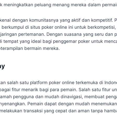
uk meningkatkan peluang menang mereka dalam permai
ikenal dengan komunitasnya yang aktif dan kompetitif. 
 berkumpul di situs poker online ini untuk berkompetisi, 
aringan pertemanan. Dengan suasana yang seru dan p
i tempat yang ideal bagi penggemar poker untuk menc
terampilan bermain mereka.
ay
an salah satu platform poker online terkemuka di Indon
gai fitur menarik bagi para pemain. Salah satu fitur u
ramah pengguna dan mudah dinavigasi, membuat peng
enyenangkan. Pemain dapat dengan mudah menemukan
a melakukan transaksi yang cepat dan aman tanpa hamb