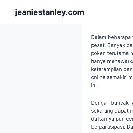
Skip
jeaniestanley.com
to
content
Dalam beberapa ta
pesat. Banyak pe
poker, terutama m
hanya menawarkan
keterampilan dan
online semakin m
ini.
Dengan banyaknya
sekarang dapat m
daftarnya pun ce
berpartisipasi. D