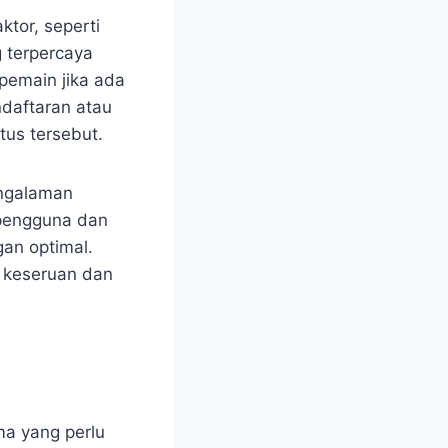
ktor, seperti
g terpercaya
pemain jika ada
ndaftaran atau
tus tersebut.
engalaman
 pengguna dan
an optimal.
n keseruan dan
ma yang perlu