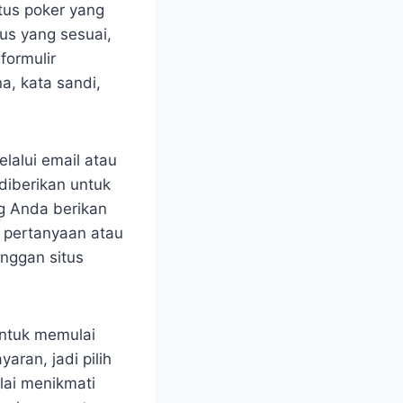
itus poker yang
us yang sesuai,
formulir
, kata sandi,
lalui email atau
 diberikan untuk
g Anda berikan
a pertanyaan atau
nggan situs
untuk memulai
ran, jadi pilih
lai menikmati