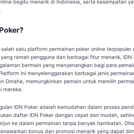
line begitu menarik di Indonesia, serta kesempatan ya
.
 Poker?
salah satu platform permainan poker online terpopuler 
 yang ramah pengguna dan berbagai fitur menarik, IDN
alaman bermain yang menyenangkan bagi para pemain
 Platform ini menyelenggarakan berbagai jenis permaina
an Omaha, memungkinkan pemain untuk memilih permai
i mereka.
ggulan IDN Poker adalah kemudahan dalam proses pend
kukan daftar IDN Poker dengan cepat dan mudah, sehi
erjun ke dalam permainan tanpa banyak hambatan. Ditam
 menawarkan bonus dan promosi menarik yang dapat di