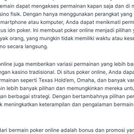
Pemain dapat mengakses permainan kapan saja dan di 
asino fisik. Dengan hanya menggunakan perangkat yang
i smartphone atau komputer, Anda dapat menikmati per
itus idn poker. Ini membuat poker online menjadi pilihan
yak orang, yang mungkin tidak memiliki waktu atau ke
no secara langsung.
 online juga memberikan variasi permainan yang lebih b
gan kasino tradisional. Di situs poker online, Anda d
ermainan seperti Texas Hold’em, Omaha, dan banyak vari
in lebih banyak pilihan dan memungkinkan mereka untu
an berbagai strategi. Dengan bertambahnya pilihan pe
k meningkatkan keterampilan dan pengalaman bermain
dari bermain poker online adalah bonus dan promosi ya