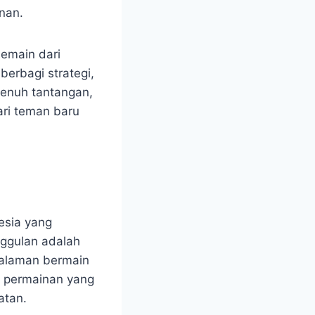
nan.
Pemain dari
berbagi strategi,
enuh tantangan,
ari teman baru
esia yang
nggulan adalah
alaman bermain
 permainan yang
atan.