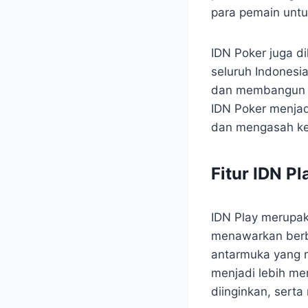
para pemain unt
IDN Poker juga d
seluruh Indonesia
dan membangun j
IDN Poker menjad
dan mengasah ke
Fitur IDN Pl
IDN Play merupak
menawarkan berba
antarmuka yang 
menjadi lebih m
diinginkan, sert