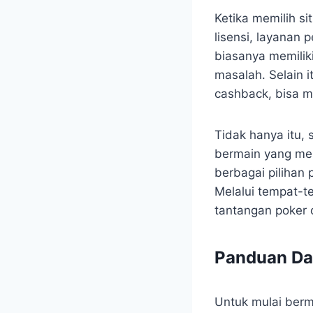
Ketika memilih s
lisensi, layanan
biasanya memilik
masalah. Selain 
cashback, bisa m
Tidak hanya itu,
bermain yang me
berbagai pilihan
Melalui tempat-t
tantangan poker
Panduan Daf
Untuk mulai berma