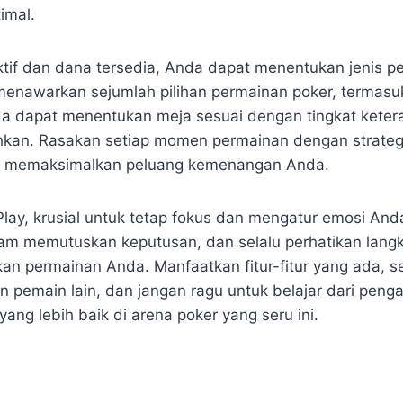
imal.
tif dan dana tersedia, Anda dapat menentukan jenis p
 menawarkan sejumlah pilihan permainan poker, termasu
a dapat menentukan meja sesuai dengan tingkat keter
hkan. Rasakan setiap momen permainan dengan strategi
t memaksimalkan peluang kemenangan Anda.
Play, krusial untuk tetap fokus dan mengatur emosi And
lam memutuskan keputusan, dan selalu perhatikan lang
kan permainan Anda. Manfaatkan fitur-fitur yang ada, se
 pemain lain, dan jangan ragu untuk belajar dari peng
ng lebih baik di arena poker yang seru ini.