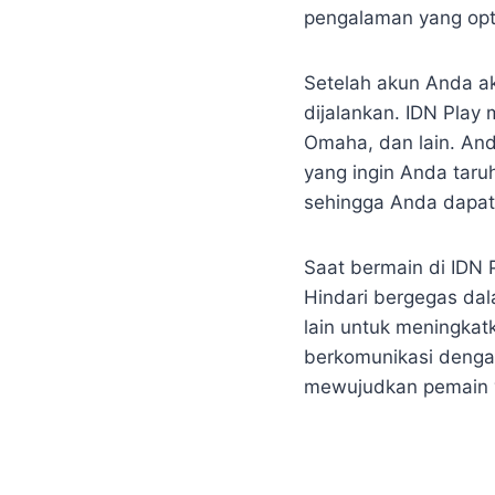
pengalaman yang opt
Setelah akun Anda ak
dijalankan. IDN Play
Omaha, dan lain. And
yang ingin Anda taru
sehingga Anda dapa
Saat bermain di IDN 
Hindari bergegas da
lain untuk meningkat
berkomunikasi dengan
mewujudkan pemain ya