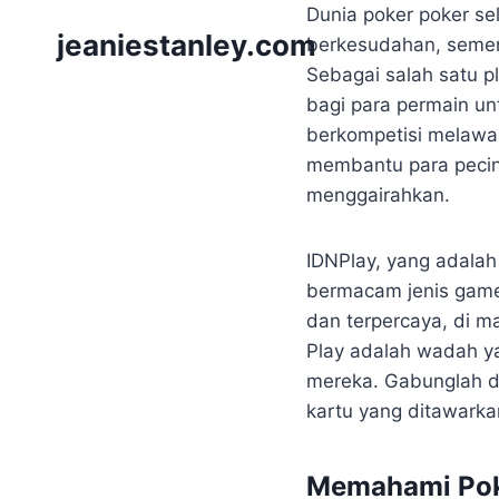
Skip
Dunia poker poker s
jeaniestanley.com
to
berkesudahan, sement
content
Sebagai salah satu 
bagi para permain un
berkompetisi melawan
membantu para pecin
menggairahkan.
IDNPlay, yang adalah
bermacam jenis game 
dan terpercaya, di m
Play adalah wadah ya
mereka. Gabunglah da
kartu yang ditawarka
Memahami Pok