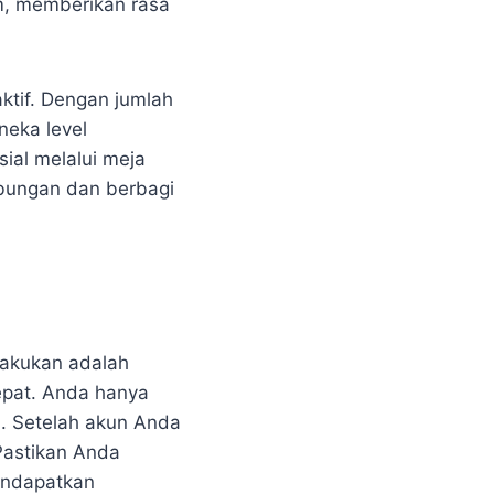
m, memberikan rasa
ktif. Dengan jumlah
neka level
ial melalui meja
ubungan dan berbagi
lakukan adalah
epat. Anda hanya
l. Setelah akun Anda
Pastikan Anda
endapatkan