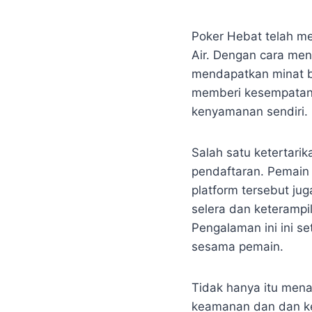
Poker Hebat telah me
Air. Dengan cara me
mendapatkan minat ba
memberi kesempatan 
kenyamanan sendiri.
Salah satu ketertar
pendaftaran. Pemain 
platform tersebut j
selera dan keterampil
Pengalaman ini ini s
sesama pemain.
Tidak hanya itu men
keamanan dan dan k