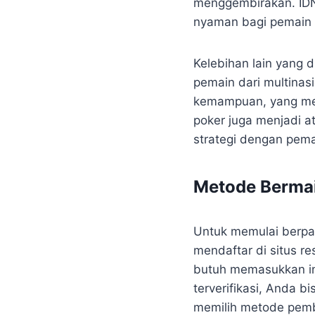
menggembirakan. IDN 
nyaman bagi pemain s
Kelebihan lain yang 
pemain dari multinas
kemampuan, yang menj
poker juga menjadi 
strategi dengan pemai
Metode Bermai
Untuk memulai berpar
mendaftar di situs 
butuh memasukkan inf
terverifikasi, Anda 
memilih metode pem