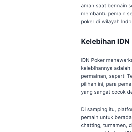
aman saat bermain se
membantu pemain set
poker di wilayah Indo
Kelebihan IDN
IDN Poker menawarkan
kelebihannya adalah 
permainan, seperti T
pilihan ini, para p
yang sangat cocok de
Di samping itu, platf
pemain untuk beradap
chatting, turnamen, 