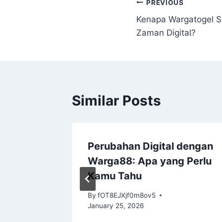
Post
PREVIOUS
Kenapa Wargatogel S
navigation
Zaman Digital?
Similar Posts
ntungan
Perubahan Digital dengan
anduan
Warga88: Apa yang Perlu
Kamu Tahu
st 2, 2025
By
fOT8EJXjf0m8ov5
January 25, 2026