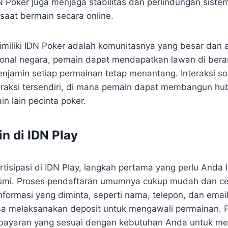
Poker juga menjaga stabilitas dan perlindungan siste
aat bermain secara online.
dimiliki IDN Poker adalah komunitasnya yang besar dan a
ional negara, pemain dapat mendapatkan lawan di bera
amin setiap permainan tetap menantang. Interaksi sos
atraksi tersendiri, di mana pemain dapat membangun h
n lain pecinta poker.
n di IDN Play
tisipasi di IDN Play, langkah pertama yang perlu Anda 
resmi. Proses pendaftaran umumnya cukup mudah dan c
ormasi yang diminta, seperti nama, telepon, dan emai
bisa melaksanakan deposit untuk mengawali permainan. 
bayaran yang sesuai dengan kebutuhan Anda untuk m