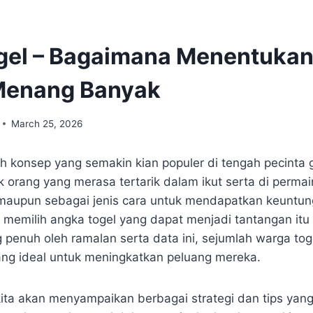
gel – Bagaimana Menentuka
Menang Banyak
March 25, 2026
h konsep yang semakin kian populer di tengah pecinta 
 orang yang merasa tertarik dalam ikut serta di permaina
 maupun sebagai jenis cara untuk mendapatkan keuntu
i, memilih angka togel yang dapat menjadi tantangan itu t
 penuh oleh ramalan serta data ini, sejumlah warga toge
ng ideal untuk meningkatkan peluang mereka.
, kita akan menyampaikan berbagai strategi dan tips ya