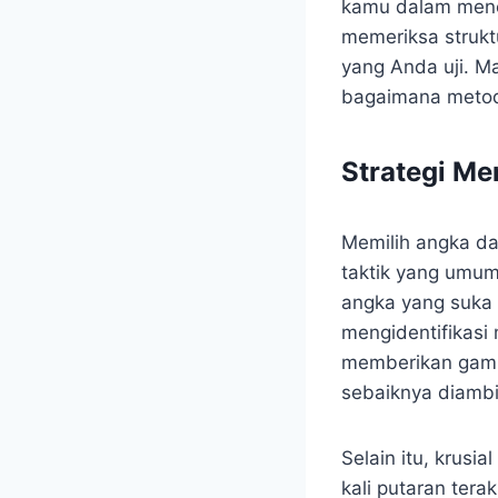
kamu dalam mene
memeriksa strukt
yang Anda uji. M
bagaimana metod
Strategi Me
Memilih angka da
taktik yang umum
angka yang suka 
mengidentifikasi 
memberikan gamba
sebaiknya diambi
Selain itu, krus
kali putaran ter