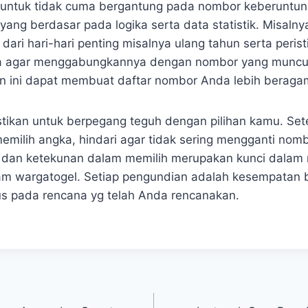
ial untuk tidak cuma bergantung pada nombor keberunt
yang berdasar pada logika serta data statistik. Misaln
ari hari-hari penting misalnya ulang tahun serta peris
upa agar menggabungkannya dengan nombor yang muncul
 ini dapat membuat daftar nombor Anda lebih beragam
astikan untuk berpegang teguh dengan pilihan kamu. Se
memilih angka, hindari agar tidak sering mengganti nomb
 dan ketekunan dalam memilih merupakan kunci dalam 
am wargatogel. Setiap pengundian adalah kesempatan ba
us pada rencana yg telah Anda rencanakan.