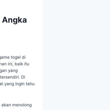
n Angka
game togel di
n ini, baik itu
ngan yang
ersendiri. Di
l yang ingin tahu
ng akan menolong