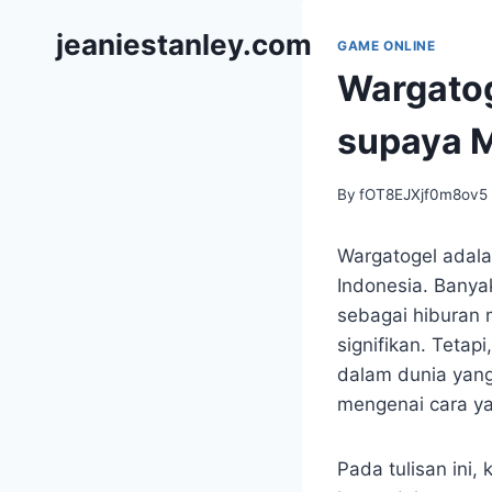
Skip
jeaniestanley.com
to
GAME ONLINE
content
Wargato
supaya 
By
fOT8EJXjf0m8ov5
Wargatogel adala
Indonesia. Banyak
sebagai hiburan
signifikan. Tetap
dalam dunia yang
mengenai cara ya
Pada tulisan ini