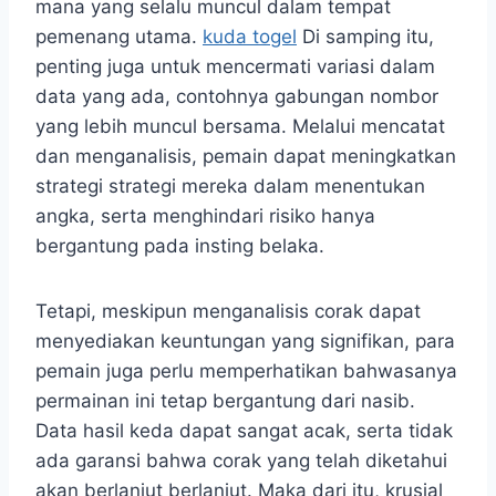
mana yang selalu muncul dalam tempat
pemenang utama.
kuda togel
Di samping itu,
penting juga untuk mencermati variasi dalam
data yang ada, contohnya gabungan nombor
yang lebih muncul bersama. Melalui mencatat
dan menganalisis, pemain dapat meningkatkan
strategi strategi mereka dalam menentukan
angka, serta menghindari risiko hanya
bergantung pada insting belaka.
Tetapi, meskipun menganalisis corak dapat
menyediakan keuntungan yang signifikan, para
pemain juga perlu memperhatikan bahwasanya
permainan ini tetap bergantung dari nasib.
Data hasil keda dapat sangat acak, serta tidak
ada garansi bahwa corak yang telah diketahui
akan berlanjut berlanjut. Maka dari itu, krusial