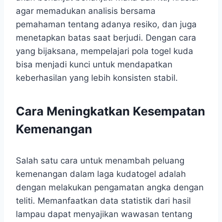
agar memadukan analisis bersama
pemahaman tentang adanya resiko, dan juga
menetapkan batas saat berjudi. Dengan cara
yang bijaksana, mempelajari pola togel kuda
bisa menjadi kunci untuk mendapatkan
keberhasilan yang lebih konsisten stabil.
Cara Meningkatkan Kesempatan
Kemenangan
Salah satu cara untuk menambah peluang
kemenangan dalam laga kudatogel adalah
dengan melakukan pengamatan angka dengan
teliti. Memanfaatkan data statistik dari hasil
lampau dapat menyajikan wawasan tentang