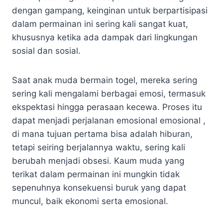
dengan gampang, keinginan untuk berpartisipasi
dalam permainan ini sering kali sangat kuat,
khususnya ketika ada dampak dari lingkungan
sosial dan sosial.
Saat anak muda bermain togel, mereka sering
sering kali mengalami berbagai emosi, termasuk
ekspektasi hingga perasaan kecewa. Proses itu
dapat menjadi perjalanan emosional emosional ,
di mana tujuan pertama bisa adalah hiburan,
tetapi seiring berjalannya waktu, sering kali
berubah menjadi obsesi. Kaum muda yang
terikat dalam permainan ini mungkin tidak
sepenuhnya konsekuensi buruk yang dapat
muncul, baik ekonomi serta emosional.