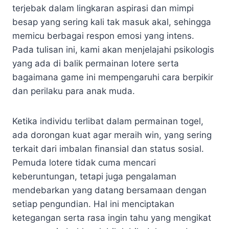
terjebak dalam lingkaran aspirasi dan mimpi
besар yang sering kali tak masuk akal, sehingga
memicu berbagai respon emosi yang intens.
Pada tulisan ini, kami akan menjelajahi psikologis
yang ada di balik permainan lotere serta
bagaimana game ini mempengaruhi cara berpikir
dan perilaku para anak muda.
Ketika individu terlibat dalam permainan togel,
ada dorongan kuat agar meraih win, yang sering
terkait dari imbalan finansial dan status sosial.
Pemuda lotere tidak cuma mencari
keberuntungan, tetapi juga pengalaman
mendebarkan yang datang bersamaan dengan
setiap pengundian. Hal ini menciptakan
ketegangan serta rasa ingin tahu yang mengikat