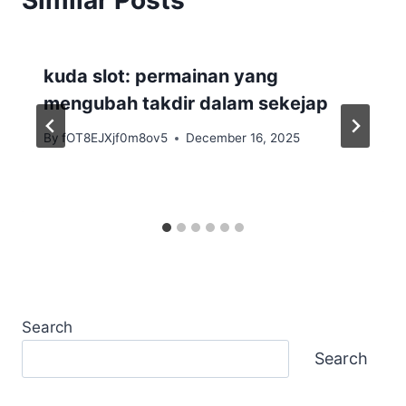
kuda slot: permainan yang
mengubah takdir dalam sekejap
By
fOT8EJXjf0m8ov5
December 16, 2025
Search
Search