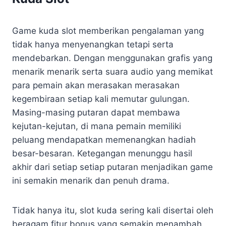
Game kuda slot memberikan pengalaman yang
tidak hanya menyenangkan tetapi serta
mendebarkan. Dengan menggunakan grafis yang
menarik menarik serta suara audio yang memikat
para pemain akan merasakan merasakan
kegembiraan setiap kali memutar gulungan.
Masing-masing putaran dapat membawa
kejutan-kejutan, di mana pemain memiliki
peluang mendapatkan memenangkan hadiah
besar-besaran. Ketegangan menunggu hasil
akhir dari setiap setiap putaran menjadikan game
ini semakin menarik dan penuh drama.
Tidak hanya itu, slot kuda sering kali disertai oleh
beragam fitur bonus yang semakin menambah