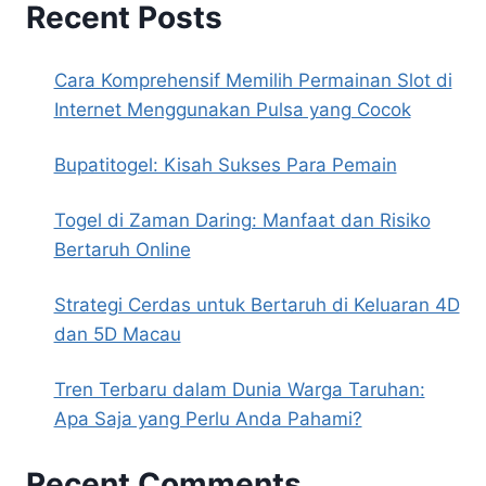
Recent Posts
Cara Komprehensif Memilih Permainan Slot di
Internet Menggunakan Pulsa yang Cocok
Bupatitogel: Kisah Sukses Para Pemain
Togel di Zaman Daring: Manfaat dan Risiko
Bertaruh Online
Strategi Cerdas untuk Bertaruh di Keluaran 4D
dan 5D Macau
Tren Terbaru dalam Dunia Warga Taruhan:
Apa Saja yang Perlu Anda Pahami?
Recent Comments