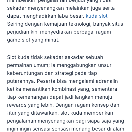
sekadar menyenangkan melainkan juga serta
dapat menghadirkan laba besar.
kuda slot
Seiring dengan kemajuan teknologi, banyak situs
perjudian kini menyediakan berbagai ragam
game slot yang minat.
Slot kuda tidak sekadar sekadar sebuah
permainan umum; ia menggabungkan unsur
keberuntungan dan strategi pada tiap
putarannya. Peserta bisa mengalami adrenalin
ketika menantikan kombinasi yang, sementara
tiap kemenangan dapat jadi langkah menuju
rewards yang lebih. Dengan ragam konsep dan
fitur yang ditawarkan, slot kuda memberikan
pengalaman menyenangkan bagi siapa saja yang
ingin ingin sensasi sensasi menang besar di alam