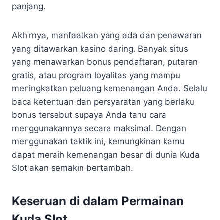
panjang.
Akhirnya, manfaatkan yang ada dan penawaran
yang ditawarkan kasino daring. Banyak situs
yang menawarkan bonus pendaftaran, putaran
gratis, atau program loyalitas yang mampu
meningkatkan peluang kemenangan Anda. Selalu
baca ketentuan dan persyaratan yang berlaku
bonus tersebut supaya Anda tahu cara
menggunakannya secara maksimal. Dengan
menggunakan taktik ini, kemungkinan kamu
dapat meraih kemenangan besar di dunia Kuda
Slot akan semakin bertambah.
Keseruan di dalam Permainan
Kuda Slot