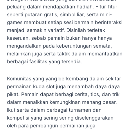
peluang dalam mendapatkan hadiah. Fitur-fitur
seperti putaran gratis, simbol liar, serta mini-
games membuat setiap sesi bermain berinteraksi
menjadi semakin variatif. Disinilah terletak
keseruan, sebab pemain bukan hanya hanya
mengandalkan pada keberuntungan semata,
melainkan juga serta taktik dalam memanfaatkan
berbagai fasilitas yang tersedia.
Komunitas yang yang berkembang dalam sekitar
permainan kuda slot juga menambah daya daya
pikat. Pemain dapat berbagi cerita, tips, dan trik
dalam menaikkan kemungkinan menang besar.
Ikut serta dalam berbagai turnamen dan
kompetisi yang sering sering diselenggarakan
oleh para pembangun permainan juga