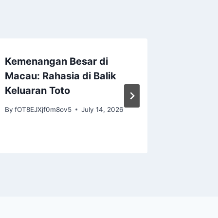
Kemenangan Besar di
Permain
Macau: Rahasia di Balik
Menjem
Keluaran Toto
Keberu
Strate
By
fOT8EJXjf0m8ov5
July 14, 2026
By
fOT8EJ