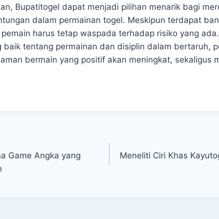
an, Bupatitogel dapat menjadi pilihan menarik bagi mer
tungan dalam permainan togel. Meskipun terdapat ba
 pemain harus tetap waspada terhadap risiko yang ada
aik tentang permainan dan disiplin dalam bertaruh, p
aman bermain yang positif akan meningkat, sekaligus
ena Game Angka yang
Meneliti Ciri Khas Kayuto
n