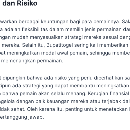
 dan Risiko
warkan berbagai keuntungan bagi para pemainnya. Sal
 adalah fleksibilitas dalam memilih jenis permainan da
ngan mudah menyesuaikan strategi mereka sesuai deng
mereka. Selain itu, Bupatitogel sering kali memberika
pat meningkatkan modal awal pemain, sehingga membe
uk memenangkan permainan.
dipungkiri bahwa ada risiko yang perlu diperhatikan sa
kipun ada strategi yang dapat membantu meningkatka
 bahwa pemain akan selalu menang. Kerugian finansial b
gelola dengan baik keuangan mereka atau terjebak da
idak sehat. Oleh karena itu, penting untuk menetapkan
bertanggung jawab.