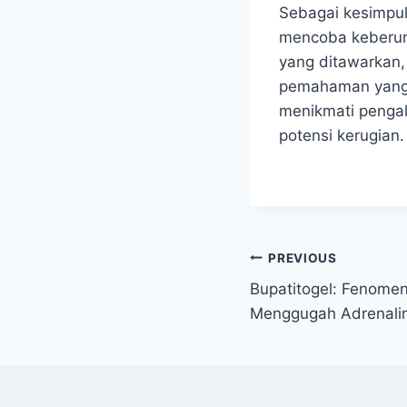
Sebagai kesimpul
mencoba keberun
yang ditawarkan,
pemahaman yang b
menikmati pengal
potensi kerugian.
Post
PREVIOUS
Bupatitogel: Fenom
navigation
Menggugah Adrenali