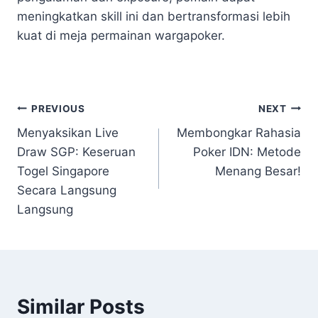
meningkatkan skill ini dan bertransformasi lebih
kuat di meja permainan wargapoker.
Post
PREVIOUS
NEXT
Menyaksikan Live
Membongkar Rahasia
navigation
Draw SGP: Keseruan
Poker IDN: Metode
Togel Singapore
Menang Besar!
Secara Langsung
Langsung
Similar Posts