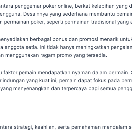
 antara penggemar poker online, berkat kelebihan yang d
pengguna. Desainnya yang sederhana membantu pemain 
permainan poker, seperti permainan tradisional yang am
yediakan berbagai bonus dan promosi menarik untuk s
a anggota setia. Ini tidak hanya meningkatkan pengala
gan menggunakan ragam promo yang tersedia.
atu faktor pemain mendapatkan nyaman dalam bermain. 
rlindungan yang kuat ini, pemain dapat fokus pada pe
yang menyenangkan dan terpercaya bagi semua peng
ntara strategi, keahlian, serta pemahaman mendalam s