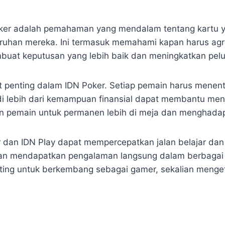
oker adalah pemahaman yang mendalam tentang kartu ya
ruhan mereka. Ini termasuk memahami kapan harus agr
buat keputusan yang lebih baik dan meningkatkan pel
at penting dalam IDN Poker. Setiap pemain harus menen
di lebih dari kemampuan finansial dapat membantu menj
n pemain untuk permanen lebih di meja dan menghadapi
oker dan IDN Play dapat mempercepatkan jalan belajar 
dan mendapatkan pengalaman langsung dalam berbagai 
ing untuk berkembang sebagai gamer, sekalian mengetah