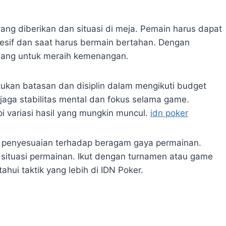
ng diberikan dan situasi di meja. Pemain harus dapat
esif dan saat harus bermain bertahan. Dengan
uang untuk meraih kemenangan.
tukan batasan dan disiplin dalam mengikuti budget
aga stabilitas mental dan fokus selama game.
 variasi hasil yang mungkin muncul.
idn poker
dan penyesuaian terhadap beragam gaya permainan.
situasi permainan. Ikut dengan turnamen atau game
ui taktik yang lebih di IDN Poker.