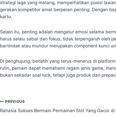
strategi laga yang matang, memperhatikan posisi law
gerakan kompetitor amat berperan penting. Dengan begi
kartu.
Selain itu, penting adalah mengatur emosi selama berm
harus selalu sabar dan fokus, tidak terpengaruh oleh p
bertindak atau mundur merupakan component kunci un
Di penghujung, berlatih yang terus-menerus di platfor
rutin, pemain dapat memahami ragam jenis game, meng
bukan sekadar soal luck, tetapi juga produk dari prepar
Post
PREVIOUS
Rahasia Sukses Bermain Permainan Slot Yang Gacor di
navigation