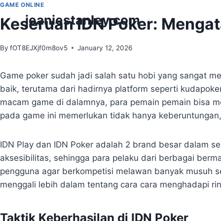
Skip
GAME ONLINE
jeaniestanley.com
Keseruan IDN Poker: Menga
to
content
By
fOT8EJXjf0m8ov5
January 12, 2026
Game poker sudah jadi salah satu hobi yang sangat me
baik, terutama dari hadirnya platform seperti kudap
macam game di dalamnya, para pemain pemain bisa meng
pada game ini memerlukan tidak hanya keberuntungan, t
IDN Play dan IDN Poker adalah 2 brand besar dalam se
aksesibilitas, sehingga para pelaku dari berbagai ber
pengguna agar berkompetisi melawan banyak musuh sere
menggali lebih dalam tentang cara cara menghadapi ri
Taktik Keberhasilan di IDN Poker