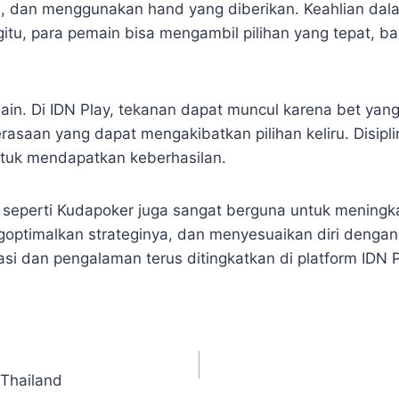
an, dan menggunakan hand yang diberikan. Keahlian d
tu, para pemain bisa mengambil pilihan yang tepat, bai
ain. Di IDN Play, tekanan dapat muncul karena bet yang
erasaan yang dapat mengakibatkan pilihan keliru. Disip
tuk mendapatkan keberhasilan.
m seperti Kudapoker juga sangat berguna untuk meningk
optimalkan strateginya, dan menyesuaikan diri denga
asi dan pengalaman terus ditingkatkan di platform IDN P
 Thailand