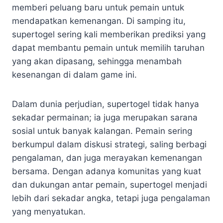
memberi peluang baru untuk pemain untuk
mendapatkan kemenangan. Di samping itu,
supertogel sering kali memberikan prediksi yang
dapat membantu pemain untuk memilih taruhan
yang akan dipasang, sehingga menambah
kesenangan di dalam game ini.
Dalam dunia perjudian, supertogel tidak hanya
sekadar permainan; ia juga merupakan sarana
sosial untuk banyak kalangan. Pemain sering
berkumpul dalam diskusi strategi, saling berbagi
pengalaman, dan juga merayakan kemenangan
bersama. Dengan adanya komunitas yang kuat
dan dukungan antar pemain, supertogel menjadi
lebih dari sekadar angka, tetapi juga pengalaman
yang menyatukan.