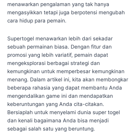
menawarkan pengalaman yang tak hanya
mengasyikkan tetapi juga berpotensi mengubah
cara hidup para pemain.
Supertogel menawarkan lebih dari sekadar
sebuah permainan biasa. Dengan fitur dan
promosi yang lebih variatif, pemain dapat
mengeksplorasi berbagai strategi dan
kemungkinan untuk memperbesar kemungkinan
menang. Dalam artikel ini, kita akan membongkar
beberapa rahasia yang dapat membantu Anda
mengendalikan game ini dan mendapatkan
keberuntungan yang Anda cita-citakan.
Bersiaplah untuk menyelami dunia super togel
dan kenali bagaimana Anda bisa menjadi
sebagai salah satu yang beruntung.