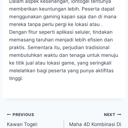
Dalam aspek kesenangan, iontogel tentunya
memberikan keuntungan lebih. Peserta dapat
menggunakan gaming kapan saja dan di mana
mereka tanpa perlu pergi ke lokasi atau .
Dengan fitur seperti aplikasi seluler, tindakan
memasang taruhan menjadi lebih efisien dan
praktis. Sementara itu, perjudian tradisional
membutuhkan waktu dan tenaga untuk menuju
ke titik jual atau lokasi game, yang seringkali
melelahkan bagi peserta yang punya aktifitas
tinggi.
Post
PREVIOUS
NEXT
Kawan Togel:
Maha 4D Kombinasi Di