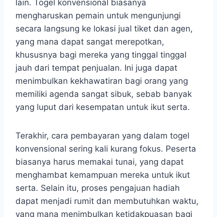
lain. Togel konvensional biasanya
mengharuskan pemain untuk mengunjungi
secara langsung ke lokasi jual tiket dan agen,
yang mana dapat sangat merepotkan,
khususnya bagi mereka yang tinggal tinggal
jauh dari tempat penjualan. Ini juga dapat
menimbulkan kekhawatiran bagi orang yang
memiliki agenda sangat sibuk, sebab banyak
yang luput dari kesempatan untuk ikut serta.
Terakhir, cara pembayaran yang dalam togel
konvensional sering kali kurang fokus. Peserta
biasanya harus memakai tunai, yang dapat
menghambat kemampuan mereka untuk ikut
serta. Selain itu, proses pengajuan hadiah
dapat menjadi rumit dan membutuhkan waktu,
yang mana menimbulkan ketidakpuasan bagi