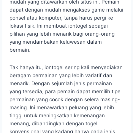
mudah yang ditawarkan oleh situs ini. Pemain
dapat dengan mudah mengakses game melalui
ponsel atau komputer, tanpa harus pergi ke
lokasi fisik. Ini membuat iontogel sebagai
pilihan yang lebih menarik bagi orang-orang
yang mendambakan keluwesan dalam
bermain.
Tak hanya itu, iontogel sering kali menyediakan
beragam permainan yang lebih variatif dan
menarik. Dengan sejumlah jenis permainan
yang tersedia, para pemain dapat memilih tipe
permainan yang cocok dengan selera masing-
masing. Ini menawarkan peluang yang lebih
tinggi untuk meningkatkan kemenangan
menang, dibandingkan dengan togel
konvensional yang kadang hanya pada jenis