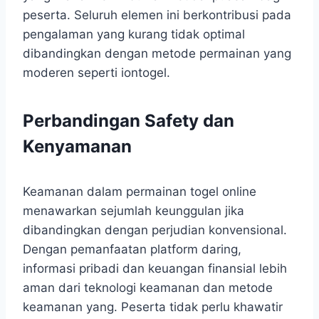
peserta. Seluruh elemen ini berkontribusi pada
pengalaman yang kurang tidak optimal
dibandingkan dengan metode permainan yang
moderen seperti iontogel.
Perbandingan Safety dan
Kenyamanan
Keamanan dalam permainan togel online
menawarkan sejumlah keunggulan jika
dibandingkan dengan perjudian konvensional.
Dengan pemanfaatan platform daring,
informasi pribadi dan keuangan finansial lebih
aman dari teknologi keamanan dan metode
keamanan yang. Peserta tidak perlu khawatir