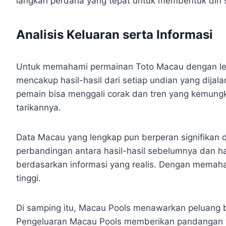
langkah perdana yang tepat untuk membentuk diri
Analisis Keluaran serta Informasi
Untuk memahami permainan Toto Macau dengan lebih
mencakup hasil-hasil dari setiap undian yang dija
pemain bisa menggali corak dan tren yang kemungk
tarikannya.
Data Macau yang lengkap pun berperan signifikan 
perbandingan antara hasil-hasil sebelumnya dan has
berdasarkan informasi yang realis. Dengan memah
tinggi.
Di samping itu, Macau Pools menawarkan peluang b
Pengeluaran Macau Pools memberikan pandangan y