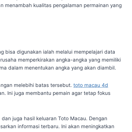
dan menambah kualitas pengalaman permainan yang
ng bisa digunakan ialah melalui mempelajari data
berusaha memperkirakan angka-angka yang memiliki
tama dalam menentukan angka yang akan diambil.
angan melebihi batas tersebut.
toto macau 4d
n. Ini juga membantu pemain agar tetap fokus
 dan juga hasil keluaran Toto Macau. Dengan
arkan informasi terbaru. Ini akan meningkatkan