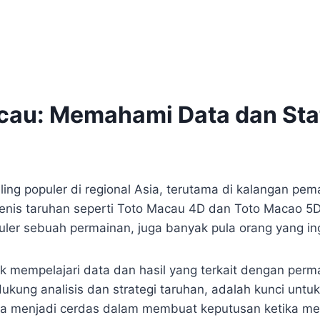
cau: Memahami Data dan Stat
aling populer di regional Asia, terutama di kalangan p
enis taruhan seperti Toto Macau 4D dan Toto Macao 5D
ler sebuah permainan, juga banyak pula orang yang in
k mempelajari data dan hasil yang terkait dengan perma
ukung analisis dan strategi taruhan, adalah kunci un
sa menjadi cerdas dalam membuat keputusan ketika mele