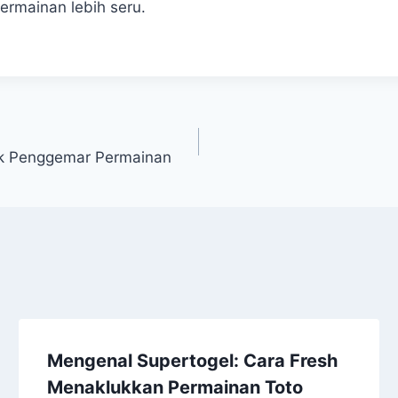
rmainan lebih seru.
uk Penggemar Permainan
Mengenal Supertogel: Cara Fresh
Menaklukkan Permainan Toto