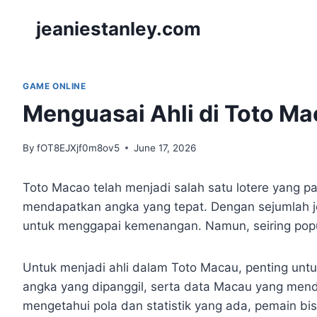
Skip
jeaniestanley.com
to
content
GAME ONLINE
Menguasai Ahli di Toto Ma
By
fOT8EJXjf0m8ov5
June 17, 2026
Toto Macao telah menjadi salah satu lotere yang p
mendapatkan angka yang tepat. Dengan sejumlah j
untuk menggapai kemenangan. Namun, seiring popu
Untuk menjadi ahli dalam Toto Macau, penting untu
angka yang dipanggil, serta data Macau yang mend
mengetahui pola dan statistik yang ada, pemain bi