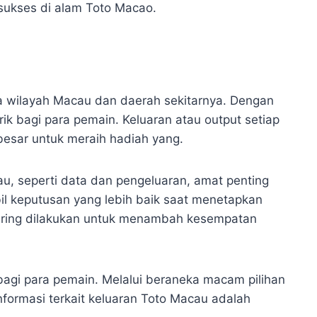
sukses di alam Toto Macao.
a wilayah Macau dan daerah sekitarnya. Dengan
k bagi para pemain. Keluaran atau output setiap
besar untuk meraih hadiah yang.
u, seperti data dan pengeluaran, amat penting
l keputusan yang lebih baik saat menetapkan
sering dilakukan untuk menambah kesempatan
gi para pemain. Melalui beraneka macam pilihan
formasi terkait keluaran Toto Macau adalah