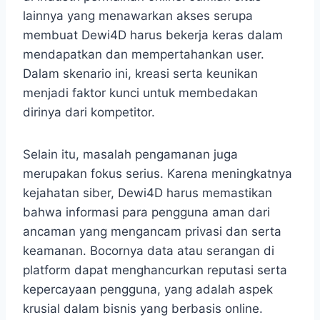
lainnya yang menawarkan akses serupa
membuat Dewi4D harus bekerja keras dalam
mendapatkan dan mempertahankan user.
Dalam skenario ini, kreasi serta keunikan
menjadi faktor kunci untuk membedakan
dirinya dari kompetitor.
Selain itu, masalah pengamanan juga
merupakan fokus serius. Karena meningkatnya
kejahatan siber, Dewi4D harus memastikan
bahwa informasi para pengguna aman dari
ancaman yang mengancam privasi dan serta
keamanan. Bocornya data atau serangan di
platform dapat menghancurkan reputasi serta
kepercayaan pengguna, yang adalah aspek
krusial dalam bisnis yang berbasis online.