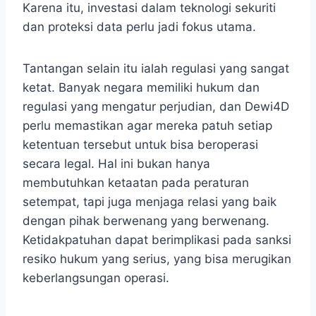
Karena itu, investasi dalam teknologi sekuriti
dan proteksi data perlu jadi fokus utama.
Tantangan selain itu ialah regulasi yang sangat
ketat. Banyak negara memiliki hukum dan
regulasi yang mengatur perjudian, dan Dewi4D
perlu memastikan agar mereka patuh setiap
ketentuan tersebut untuk bisa beroperasi
secara legal. Hal ini bukan hanya
membutuhkan ketaatan pada peraturan
setempat, tapi juga menjaga relasi yang baik
dengan pihak berwenang yang berwenang.
Ketidakpatuhan dapat berimplikasi pada sanksi
resiko hukum yang serius, yang bisa merugikan
keberlangsungan operasi.