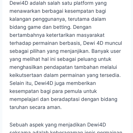
Dewi4D adalah salah satu platform yang
menawarkan berbagai kesempatan bagi
kalangan penggunanya, terutama dalam
bidang game dan betting. Dengan
bertambahnya ketertarikan masyarakat
terhadap permainan berbasis, Dewi 4D muncul
sebagai pilihan yang menjanjikan. Banyak user
yang melihat hal ini sebagai peluang untuk
menghasilkan pendapatan tambahan melalui
keikutsertaan dalam permainan yang tersedia.
Selain itu, Dewi4D juga memberikan
kesempatan bagi para pemula untuk
mempelajari dan beradaptasi dengan bidang
taruhan secara aman.
Sebuah aspek yang menjadikan Dewi4D
seksama adalah keberagaman jenis permainan