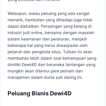
Walaupun, walau peluang yang ada sangat
menarik, hambatan yang dihadapi juga tidak
dapat diabaikan. Persaingan yang ketang di
industri judi online, bersama dengan masalah
sistem keamanan dan peraturan, menjadi
beberapa hal yang harus diwaspadai oleh
petaruh dan pengelola situs. Tulisan ini akan
membahas lebih dalam soal kemampuan yang
dimiliki Dewi4D dan beraneka tantangan yang
mungkin akan ditemui para pemain dan
manajemen dalam dunia judi daring ini.
Peluang Bisnis Dewi4D