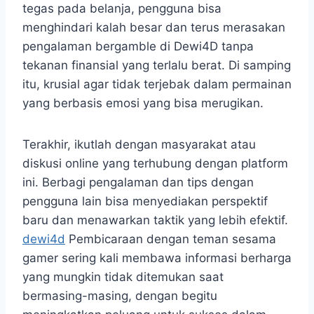
tegas pada belanja, pengguna bisa
menghindari kalah besar dan terus merasakan
pengalaman bergamble di Dewi4D tanpa
tekanan finansial yang terlalu berat. Di samping
itu, krusial agar tidak terjebak dalam permainan
yang berbasis emosi yang bisa merugikan.
Terakhir, ikutlah dengan masyarakat atau
diskusi online yang terhubung dengan platform
ini. Berbagi pengalaman dan tips dengan
pengguna lain bisa menyediakan perspektif
baru dan menawarkan taktik yang lebih efektif.
dewi4d
Pembicaraan dengan teman sesama
gamer sering kali membawa informasi berharga
yang mungkin tidak ditemukan saat
bermasing-masing, dengan begitu