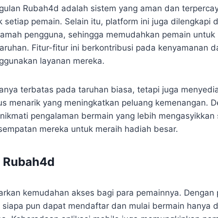
ggulan Rubah4d adalah sistem yang aman dan terperca
 setiap pemain. Selain itu, platform ini juga dilengkapi
ramah pengguna, sehingga memudahkan pemain untuk 
taruhan. Fitur-fitur ini berkontribusi pada kenyamanan
ggunakan layanan mereka.
anya terbatas pada taruhan biasa, tetapi juga menyedi
us menarik yang meningkatkan peluang kemenangan. D
nikmati pengalaman bermain yang lebih mengasyikkan 
sempatan mereka untuk meraih hadiah besar.
 Rubah4d
kan kemudahan akses bagi para pemainnya. Dengan p
 siapa pun dapat mendaftar dan mulai bermain hanya 