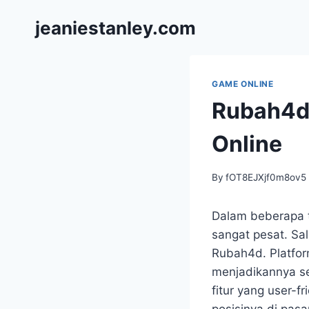
Skip
jeaniestanley.com
to
content
GAME ONLINE
Rubah4d:
Online
By
fOT8EJXjf0m8ov5
Dalam beberapa t
sangat pesat. Sa
Rubah4d. Platfor
menjadikannya seb
fitur yang user-
posisinya di pasa