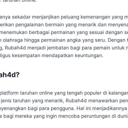
hanya sekadar menjanjikan peluang kemenangan yang m
berikan pengalaman bermain yang menarik dan menyen
menemukan berbagai permainan yang sesuai dengan se
an olahraga hingga permainan angka yang seru. Dengan 
g, Rubah4d menjadi jembatan bagi para pemain untuk 
ligus kesempatan mendapatkan keuntungan.
bah4d?
latform taruhan online yang tengah populer di kalanga
 jenis taruhan yang menarik, Rubah4d menawarkan pe
enangkan bagi para pengguna. Hal ini menjadikannya 
ma bagi mereka yang ingin mencoba peruntungan di dunia