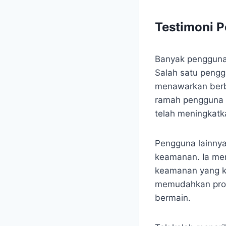
Testimoni 
Banyak pengguna
Salah satu pengg
menawarkan berba
ramah pengguna 
telah meningkatk
Pengguna lainnya
keamanan. Ia mer
keamanan yang ke
memudahkan pros
bermain.