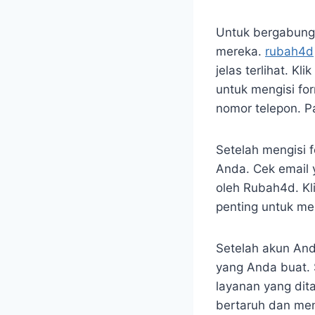
Untuk bergabung
mereka.
rubah4d
jelas terlihat. K
untuk mengisi for
nomor telepon. P
Setelah mengisi f
Anda. Cek email 
oleh Rubah4d. Kli
penting untuk m
Setelah akun And
yang Anda buat. 
layanan yang dit
bertaruh dan men