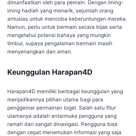
dimanfaatkan oleh para pemain. Dengan iming-
iming hadiah yang menarik, sejumlah orang
antusias untuk mencoba keberuntungan mereka.
Namun, perlu untuk bermain secara bijak serta
mengetahui potensi bahaya yang mungkin
timbul, supaya pengalaman bermain masih
menyenangkan dan aman.
Keunggulan Harapan4D
Harapan4D memiliki berbagai keunggulan yang
menjadikannya pilihan utama bagi para
penggemar permainan togel. Salah satu fitur
utamanya adalah antarmuka pengguna yang
ramah dan sangat dinavigasi. Pengguna bisa
dengan cepat menemukan informasi yang saja