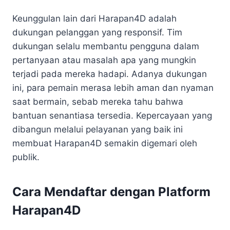
Keunggulan lain dari Harapan4D adalah
dukungan pelanggan yang responsif. Tim
dukungan selalu membantu pengguna dalam
pertanyaan atau masalah apa yang mungkin
terjadi pada mereka hadapi. Adanya dukungan
ini, para pemain merasa lebih aman dan nyaman
saat bermain, sebab mereka tahu bahwa
bantuan senantiasa tersedia. Kepercayaan yang
dibangun melalui pelayanan yang baik ini
membuat Harapan4D semakin digemari oleh
publik.
Cara Mendaftar dengan Platform
Harapan4D