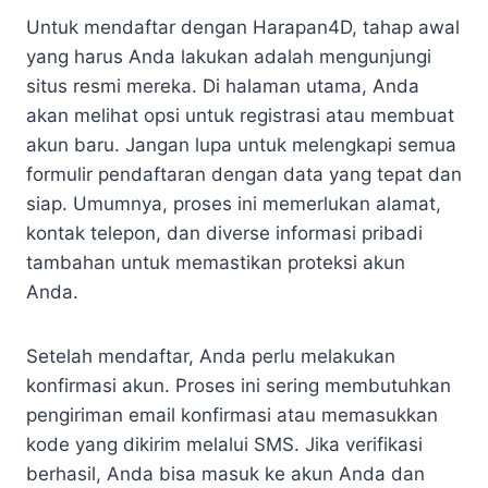
Untuk mendaftar dengan Harapan4D, tahap awal
yang harus Anda lakukan adalah mengunjungi
situs resmi mereka. Di halaman utama, Anda
akan melihat opsi untuk registrasi atau membuat
akun baru. Jangan lupa untuk melengkapi semua
formulir pendaftaran dengan data yang tepat dan
siap. Umumnya, proses ini memerlukan alamat,
kontak telepon, dan diverse informasi pribadi
tambahan untuk memastikan proteksi akun
Anda.
Setelah mendaftar, Anda perlu melakukan
konfirmasi akun. Proses ini sering membutuhkan
pengiriman email konfirmasi atau memasukkan
kode yang dikirim melalui SMS. Jika verifikasi
berhasil, Anda bisa masuk ke akun Anda dan