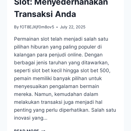
Slot: Menyederhanakan
Transaksi Anda
By
fOT8EJXjf0m8ov5
July 22, 2025
Permainan slot telah menjadi salah satu
pilihan hiburan yang paling populer di
kalangan para penjudi online. Dengan
berbagai jenis taruhan yang ditawarkan,
seperti slot bet kecil hingga slot bet 500,
pemain memiliki banyak pilihan untuk
menyesuaikan pengalaman bermain
mereka. Namun, kemudahan dalam
melakukan transaksi juga menjadi hal
penting yang perlu diperhatikan. Salah satu
inovasi yang…
QRIS