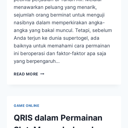
menawarkan peluang yang menarik,
sejumlah orang berminat untuk menguji
nasibnya dalam memperkirakan angka-
angka yang bakal muncul. Tetapi, sebelum
Anda terjun ke dunia supertogel, ada
baiknya untuk memahami cara permainan
ini beroperasi dan faktor-faktor apa saja
yang berpengaruh…
TOGEL
READ MORE
SUPER
DAN
KESEMPATAN:
HAL
YANG
GAME ONLINE
PERLU
ANDA
QRIS dalam Permainan
PAHAMI