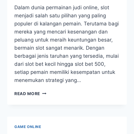
Dalam dunia permainan judi online, slot
menjadi salah satu pilihan yang paling
populer di kalangan pemain. Terutama bagi
mereka yang mencari kesenangan dan
peluang untuk meraih keuntungan besar,
bermain slot sangat menarik. Dengan
berbagai jenis taruhan yang tersedia, mulai
dari slot bet kecil hingga slot bet 500,
setiap pemain memiliki kesempatan untuk
menemukan strategi yang…
SLOT
READ MORE
BET
500:
LANGKAH
MENUJU
KEMENANGAN
GAME ONLINE
BESAR!