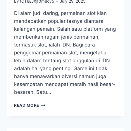
By
fOT8EJXjf0m8ov5
July 29, 2025
Di alam judi daring, permainan slot kian
mendapatkan popularitasnya diantara
kalangan pemain. Salah satu platform yang
memberikan ragam jenis permainan,
termasuk slot, ialah IDN. Bagi para
penggemar permainan slot, mengetahui
lebih dalam tentang slot unggulan di IDN
adalah hal yang penting. Game ini tidak
hanya menawarkan diversi namun juga
kesempatan mendapat meraih hasil besar-
besaran. Satu…
SLOT
READ MORE
TERBAIK
DI
DI
IDN