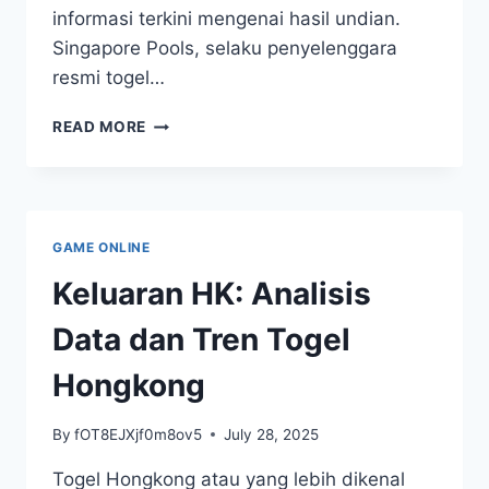
informasi terkini mengenai hasil undian.
Singapore Pools, selaku penyelenggara
resmi togel…
MEMPELAJARI
READ MORE
LEBIH
DEKAT
KOLAM
SINGAPORE:
PANDUAN
GAME ONLINE
MENYELURUH
PERMAINAN
Keluaran HK: Analisis
TOGEL
Data dan Tren Togel
Hongkong
By
fOT8EJXjf0m8ov5
July 28, 2025
Togel Hongkong atau yang lebih dikenal