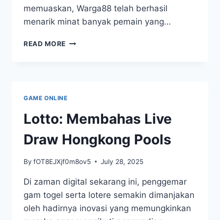
memuaskan, Warga88 telah berhasil
menarik minat banyak pemain yang…
MENGAPA
READ MORE
WARGA88
JADI
ALTERNATIF
UTAMA
PARA
GAME ONLINE
PECINTA
PERMAINAN
Lotto: Membahas Live
TOGEL?
Draw Hongkong Pools
By
fOT8EJXjf0m8ov5
July 28, 2025
Di zaman digital sekarang ini, penggemar
gam togel serta lotere semakin dimanjakan
oleh hadirnya inovasi yang memungkinkan