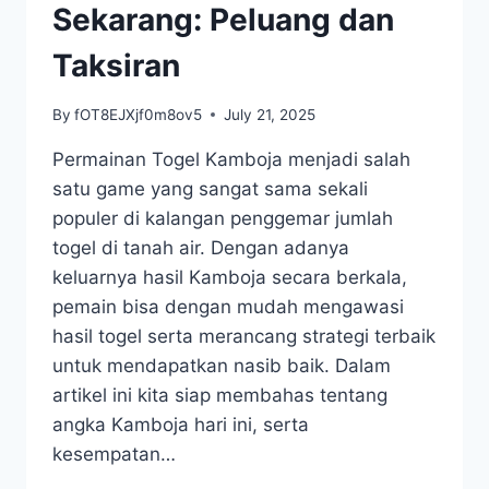
Sekarang: Peluang dan
Taksiran
By
fOT8EJXjf0m8ov5
July 21, 2025
Permainan Togel Kamboja menjadi salah
satu game yang sangat sama sekali
populer di kalangan penggemar jumlah
togel di tanah air. Dengan adanya
keluarnya hasil Kamboja secara berkala,
pemain bisa dengan mudah mengawasi
hasil togel serta merancang strategi terbaik
untuk mendapatkan nasib baik. Dalam
artikel ini kita siap membahas tentang
angka Kamboja hari ini, serta
kesempatan…