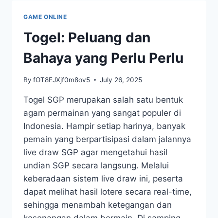
DAN
PREDIKSI
GAME ONLINE
HARI
INI
Togel: Peluang dan
Bahaya yang Perlu Perlu
By
fOT8EJXjf0m8ov5
July 26, 2025
Togel SGP merupakan salah satu bentuk
agam permainan yang sangat populer di
Indonesia. Hampir setiap harinya, banyak
pemain yang berpartisipasi dalam jalannya
live draw SGP agar mengetahui hasil
undian SGP secara langsung. Melalui
keberadaan sistem live draw ini, peserta
dapat melihat hasil lotere secara real-time,
sehingga menambah ketegangan dan
kesenangan dalam bermain. Di samping